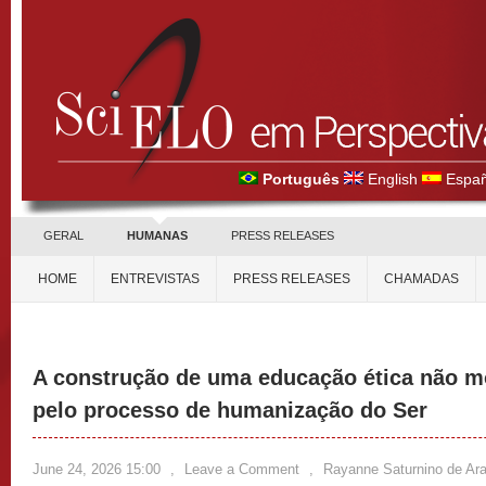
Português
English
Españ
GERAL
HUMANAS
PRESS RELEASES
HOME
ENTREVISTAS
PRESS RELEASES
CHAMADAS
A construção de uma educação ética não mo
pelo processo de humanização do Ser
June 24, 2026 15:00
,
Leave a Comment
,
Rayanne Saturnino de Ara