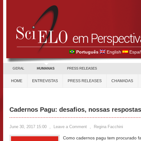
Português
English
Españ
GERAL
HUMANAS
PRESS RELEASES
HOME
ENTREVISTAS
PRESS RELEASES
CHAMADAS
Cadernos Pagu: desafios, nossas respostas
June 30, 2017 15:00
,
Leave a Comment
,
Regina Facchini
Como cadernos pagu tem procurado faz