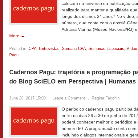
colocam no universo da publicação cie
realizado para manter a qualidade qu
longo dos últimos 24 anos? No vídeo, 
número, que conta com o dossiê Gêner
Adriana Vianna (Museu Nacional/RJ) 
More →
Posted in:
CPA
,
Entrevistas
,
Semana CPA
,
Semanas Especiais
,
Vídeo
Pagu
Cadernos Pagu: trajetória e programação p
do Blog SciELO em Perspectiva | Humanas
June 26, 2017 15:00
,
Leave a Comment
,
Regina Facchini
O periódico cadernos pagu participa 
entre os dias 26 a 30 de junho de 2017
poderá conhecer melhor o periódico e
número 50. A programação conta com e
incluindo diálogos internacionais e ge