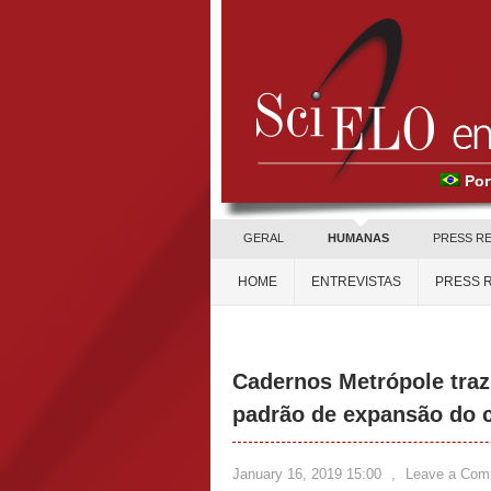
Por
GERAL
HUMANAS
PRESS R
HOME
ENTREVISTAS
PRESS 
Cadernos Metrópole traz
padrão de expansão do 
January 16, 2019 15:00
,
Leave a Com