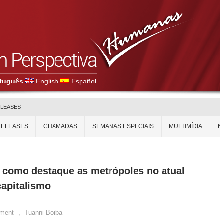
tuguês
English
Español
ELEASES
RELEASES
CHAMADAS
SEMANAS ESPECIAIS
MULTIMÍDIA
 como destaque as metrópoles no atual
capitalismo
ment
,
Tuanni Borba