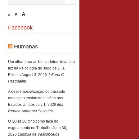
A
A
A
Facebook
Humanas
Um olhar para as brincadeiras infantis à
luz da Psicologia do Jogo de D.B.
Elkonin
August 3, 2026
Juliana C.
Pasqualini
A desdemocratização do passado
ameaça o ensino de história nos
Estados Unidos
July 1, 2026
Ilda
Renata Andreata Sesquim
O Quiet Quitting como face do
esgotamento no Trabalho
June 30,
2026
Ludmila de Vasconcelos