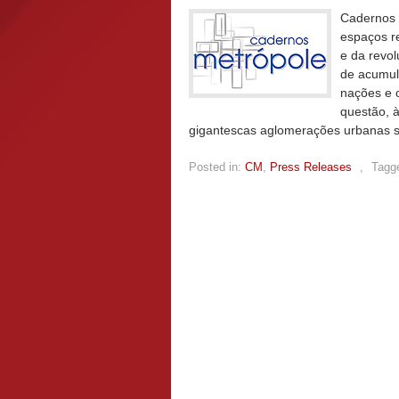
Cadernos 
espaços r
e da revo
de acumul
nações e 
questão, 
gigantescas aglomerações urbanas 
Posted in:
CM
,
Press Releases
,
Tagg