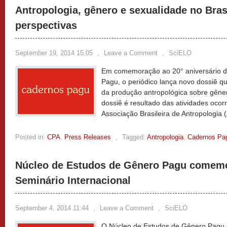
Antropologia, gênero e sexualidade no Bras
perspectivas
September 19, 2014 15:05
,
Leave a Comment
,
SciELO
Em comemoração ao 20° aniversário d
Pagu, o periódico lança novo dossiê qu
da produção antropológica sobre gêner
dossiê é resultado das atividades ocor
Associação Brasileira de Antropologia 
Posted in:
CPA
,
Press Releases
,
Tagged:
Antropologia
,
Cadernos Pa
Núcleo de Estudos de Gênero Pagu comem
Seminário Internacional
September 4, 2014 11:44
,
Leave a Comment
,
SciELO
O Núcleo de Estudos de Gênero Pagu 