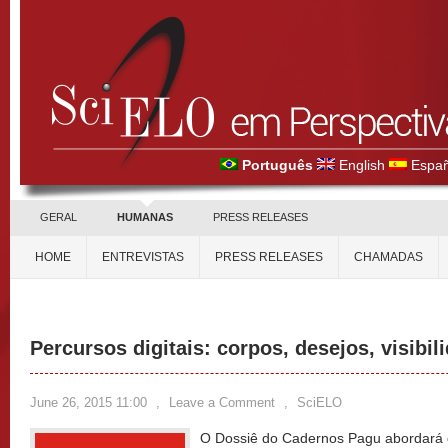
Português
English
Españ
GERAL
HUMANAS
PRESS RELEASES
HOME
ENTREVISTAS
PRESS RELEASES
CHAMADAS
Percursos digitais: corpos, desejos, visibil
June 26, 2015 11:00
,
Leave a Comment
,
SciELO
O Dossiê do Cadernos Pagu abordará d