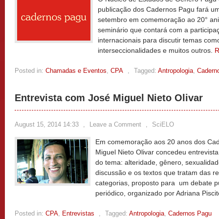
publicação dos Cadernos Pagu fará um
setembro em comemoração ao 20° aniv
seminário que contará com a participa
internacionais para discutir temas com
interseccionalidades e muitos outros.
R
Posted in:
Chamadas e Eventos
,
CPA
,
Tagged:
Antropologia
,
Cadern
Entrevista com José Miguel Nieto Olivar
August 15, 2014 14:33
,
Leave a Comment
,
SciELO
Em comemoração aos 20 anos dos Cade
Miguel Nieto Olivar concedeu entrevist
do tema: alteridade, gênero, sexualidad
discussão e os textos que tratam das re
categorias, proposto para um debate p
periódico, organizado por Adriana Piscite
Posted in:
CPA
,
Entrevistas
,
Tagged:
Antropologia
,
Cadernos Pagu