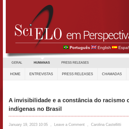
Português
English
Españ
GERAL
HUMANAS
PRESS RELEASES
HOME
ENTREVISTAS
PRESS RELEASES
CHAMADAS
A invisibilidade e a constância do racismo
indígenas no Brasil
January 19, 2023 10:05
,
Leave a Comment
,
Carolina Castellitti