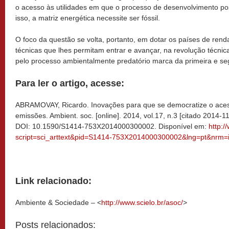
o acesso às utilidades em que o processo de desenvolvimento po
isso, a matriz energética necessite ser fóssil.
O foco da questão se volta, portanto, em dotar os países de rend
técnicas que lhes permitam entrar e avançar, na revolução técnica
pelo processo ambientalmente predatório marca da primeira e seg
Para ler o artigo, acesse:
ABRAMOVAY, Ricardo. Inovações para que se democratize o aces
emissões. Ambient. soc. [online]. 2014, vol.17, n.3 [citado 2014-
DOI: 10.1590/S1414-753X2014000300002. Disponível em:
http:/
script=sci_arttext&pid=S1414-753X2014000300002&lng=pt&nrm=
Link relacionado:
Ambiente & Sociedade – <
http://www.scielo.br/asoc/
>
Posts relacionados: