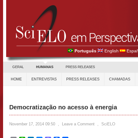
Português
English
Españ
GERAL
HUMANAS
PRESS RELEASES
HOME
ENTREVISTAS
PRESS RELEASES
CHAMADAS
Democratização no acesso à energia
November 17, 2014 09:50
,
Leave a Comment
,
SciELO