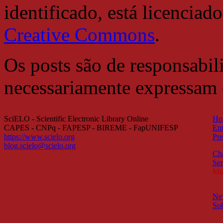
identificado, está licencia
Creative Commons
.
Os posts são de responsabil
necessariamente expressam
SciELO - Scientific Electronic Library Online
Ho
CAPES - CNPq - FAPESP - BIREME - FapUNIFESP
Ent
https://www.scielo.org
Pre
blog.scielo@scielo.org
Ch
Sem
Mul
New
So