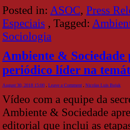
Posted in:
ASOC
,
Press Rel
Especiais
,
Tagged:
Ambient
Sociologia
Ambiente & Sociedade p
periódico líder na temá
August 30, 2018 15:00
,
Leave a Comment
,
Nicolas Luis Bujak
Vídeo com a equipe da secre
Ambiente & Sociedade apres
editorial que inclui as etap