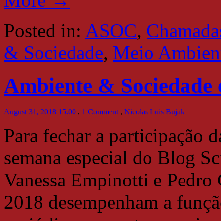
More →
Posted in:
ASOC
,
Chamadas
& Sociedade
,
Meio Ambien
Ambiente & Sociedade 
August 31, 2018 15:00
,
1 Comment
,
Nicolas Luis Bujak
Para fechar a participação
semana especial do Blog S
Vanessa Empinotti e Pedro C
2018 desempenham a função