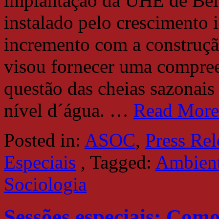
implantação da UHE de Bel
instalado pelo crescimento i
incremento com a construção
visou fornecer uma compree
questão das cheias sazonais 
nível d´água.
…
Read Mor
Posted in:
ASOC
,
Press Rel
Especiais
,
Tagged:
Ambient
Sociologia
Sessões especiais: Como