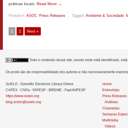
práticas locais.
Read More →
Posted in:
ASOC
,
Press Releases
,
Tagged:
Ambiente & Sociedade
,
M
1
2
Next »
Todo o conteúdo desse site, exceto onde está identificado, est
Os posts são de responsabilidade dos autores e não necessariamente expre
SciELO - Scientific Electronic Library Online
Home
CAPES - CNPq - FAPESP - BIREME - FapUNIFESP
Entrevistas
https://www.scielo.org
Press Releases
blog.scielo@scielo.org
Análises
Chamadas
Semanas Especi
Multimídia
Vídeos