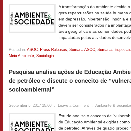
A transformação do ambiente devido a 
gera repercussões na saúde humana q
em depressão, hipertensão, insônia e a
devem ser considerados na implantaç
área geográfica e as comunidades pod
impactadas pelas atividades desenvolv
Posted in:
ASOC
,
Press Releases
,
Semana ASOC
,
Semanas Especiai
Meio Ambiente
,
Sociologia
Pesquisa analisa ações de Educação Ambie
de petróleo e discute o conceito de “vulner
socioambiental”
September 5, 2017 15:00
,
Leave a Comment
,
Ambiente & Socieda
Estudo analisa o conceito de “vulnerab
de Educação Ambiental exigidas como
de petróleo. Através de quatro procedi