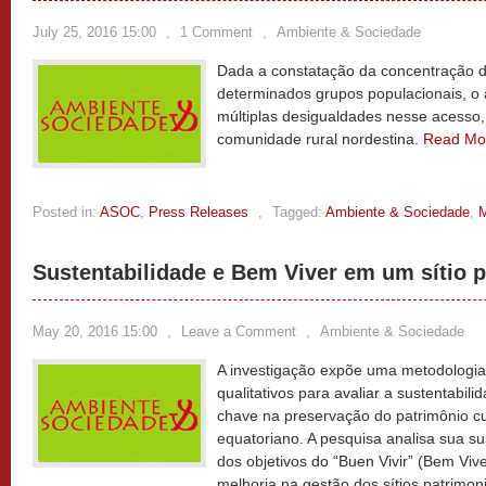
July 25, 2016 15:00
,
1 Comment
,
Ambiente & Sociedade
Dada a constatação da concentração d
determinados grupos populacionais, o
múltiplas desigualdades nesse acesso
comunidade rural nordestina.
Read Mo
Posted in:
ASOC
,
Press Releases
,
Tagged:
Ambiente & Sociedade
,
M
Sustentabilidade e Bem Viver em um sítio p
May 20, 2016 15:00
,
Leave a Comment
,
Ambiente & Sociedade
A investigação expõe uma metodologi
qualitativos para avaliar a sustentabili
chave na preservação do patrimônio cul
equatoriano. A pesquisa analisa sua s
dos objetivos do “Buen Vivir” (Bem Vi
melhoria na gestão dos sítios patrimon