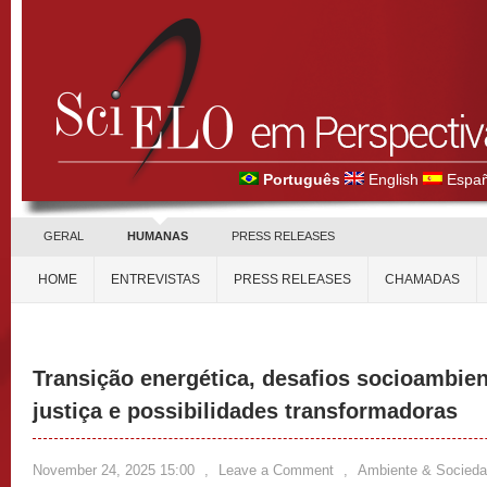
Português
English
Españ
GERAL
HUMANAS
PRESS RELEASES
HOME
ENTREVISTAS
PRESS RELEASES
CHAMADAS
Transição energética, desafios socioambien
justiça e possibilidades transformadoras
November 24, 2025 15:00
,
Leave a Comment
,
Ambiente & Socied