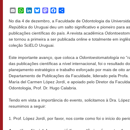
Email
WhatsApp
LinkedIn
Bluesky
Mastodon
Facebook
Share
No dia 4 de dezembro, a Faculdade de Odontologia da
Universida
República
do Uruguai deu um salto significativo e pioneiro para a
publicações científicas do país. A revista acadêmica
Odontoestoma
se tornou a primeira a ser publicada online e totalmente em inglê
coleção SciELO Uruguai.
Este importante avanço, que coloca a
Odontoestomatología
no “r
das publicações científicas a nível internacional, foi o resultado do
planejamento estratégico e trabalho esforçado por mais de oito a
Departamento de Publicações da Faculdade, liderado pela Profa.
María del Carmen López Jordí, e apoiado pelo Diretor da Faculd
Odontologia, Prof. Dr. Hugo Calabria.
Tendo em vista a importância do evento, solicitamos à Dra. López
resumimos a seguir:
1. Prof. López Jordí, por favor, nos conte como foi o início do per