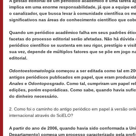
A gestão editorial de um periódico acadêmico é uma tarefa ap
implica em uma enorme responsabilidade, já que a equipe edi
o canalizador, que busca levar à comunidade científica os m
significativos nas áreas do conhecimento científico que cob
Quando um periódico acadêmico falha em seus padrões ético
facetas do processo editorial serão afetadas. Não há dúvida
periódico científico se sustenta em seu rigor, prestígio e vis
sua vez, depende de múltiplos fatores que se põe em jogo na 
editorial.
Odontoestomatología
começou a ser editada como tal em 20
antigos periódicos publicados em papel, que eram produzida
Anales
e
Odontoposgrado
. Como tal, cumpriram um papel re
edições, porém esporádicas. Como sabe, quando havia sufic
do dinheiro necessário.
2. Como foi o caminho do antigo periódico em papel à versão onl
internacional através do SciELO?
A partir do ano de 2006, quando havia sido conformada a Un
Departamento) começa um processo caracterizado pela profi