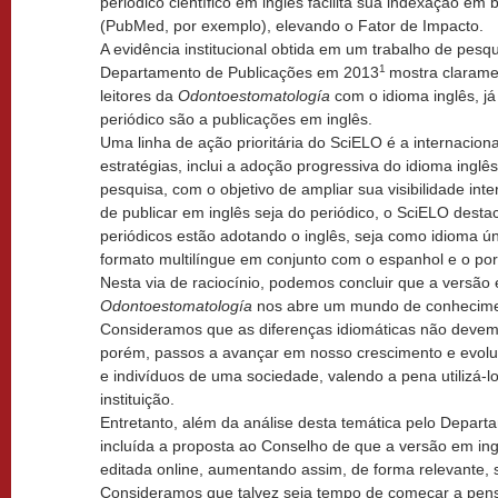
periódico científico em inglês facilita sua indexação em
(PubMed, por exemplo), elevando o Fator de Impacto.
A evidência institucional obtida em um trabalho de pesq
1
Departamento de Publicações em 2013
mostra claramen
leitores da
Odontoestomatología
com o idioma inglês, já
periódico são a publicações em inglês.
Uma linha de ação prioritária do SciELO é a internaciona
estratégias, inclui a adoção progressiva do idioma ingl
pesquisa, com o objetivo de ampliar sua visibilidade in
de publicar em inglês seja do periódico, o SciELO dest
periódicos estão adotando o inglês, seja como idioma 
formato multilíngue em conjunto com o espanhol e o po
Nesta via de raciocínio, podemos concluir que a versão 
Odontoestomatología
nos abre um mundo de conhecimen
Consideramos que as diferenças idiomáticas não devem se
porém, passos a avançar em nosso crescimento e evoluçã
e indivíduos de uma sociedade, valendo a pena utilizá-l
instituição.
Entretanto, além da análise desta temática pelo Depart
incluída a proposta ao Conselho de que a versão em in
editada online, aumentando assim, de forma relevante, s
Consideramos que talvez seja tempo de começar a pensa