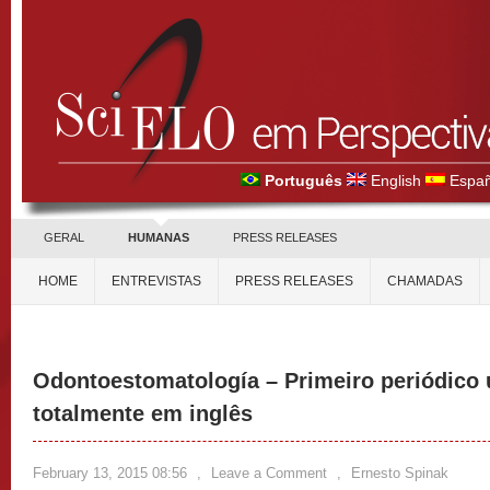
Português
English
Españ
GERAL
HUMANAS
PRESS RELEASES
HOME
ENTREVISTAS
PRESS RELEASES
CHAMADAS
Odontoestomatología – Primeiro periódico
totalmente em inglês
February 13, 2015 08:56
,
Leave a Comment
,
Ernesto Spinak