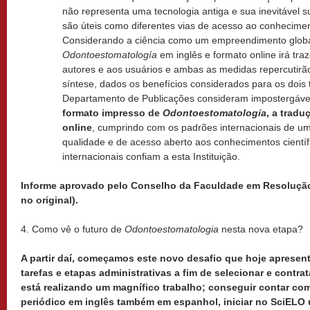
não representa uma tecnologia antiga e sua inevitável 
são úteis como diferentes vias de acesso ao conhecime
Considerando a ciência como um empreendimento globa
Odontoestomatología
em inglês e formato online irá traz
autores e aos usuários e ambas as medidas repercutirã
síntese, dados os benefícios considerados para os dois 
Departamento de Publicações consideram impostergáv
formato impresso de
Odontoestomatología
, a tradu
online
, cumprindo com os padrões internacionais de um 
qualidade e de acesso aberto aos conhecimentos científ
internacionais confiam a esta Instituição.
Informe aprovado pelo Conselho da Faculdade em Resolução
no original).
4. Como vê o futuro de
Odontoestomatologia
nesta nova etapa?
A partir daí, começamos este novo desafio que hoje aprese
tarefas e etapas administrativas a fim de selecionar e contra
está realizando um magnífico trabalho; conseguir contar c
periódico em inglês também em espanhol, iniciar no SciELO