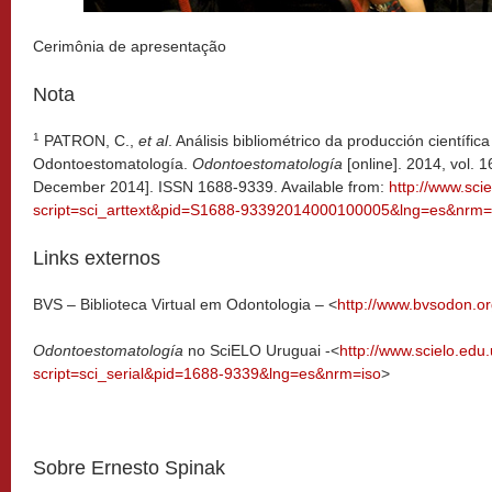
Cerimônia de apresentação
Nota
1
PATRON, C.,
et al
. Análisis bibliométrico da producción científic
Odontoestomatología.
Odontoestomatología
[online]. 2014, vol. 1
December 2014]. ISSN 1688-9339. Available from:
http://www.sci
script=sci_arttext&pid=S1688-93392014000100005&lng=es&nrm=
Links externos
BVS – Biblioteca Virtual em Odontologia – <
http://www.bvsodon.or
Odontoestomatología
no SciELO Uruguai -<
http://www.scielo.edu
script=sci_serial&pid=1688-9339&lng=es&nrm=iso
>
Sobre Ernesto Spinak