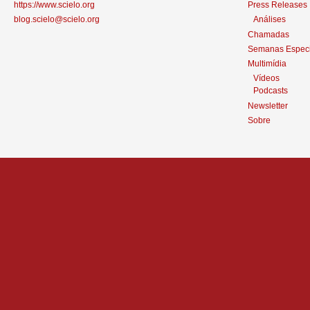
https://www.scielo.org
Press Releases
blog.scielo@scielo.org
Análises
Chamadas
Semanas Especi
Multimídia
Vídeos
Podcasts
Newsletter
Sobre