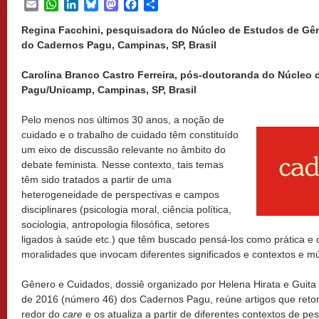
Email
WhatsApp
LinkedIn
Bluesky
Mastodon
Facebook
Share
Regina Facchini, pesquisadora do Núcleo de Estudos de Gê
do Cadernos Pagu, Campinas, SP, Brasil
Carolina Branco Castro Ferreira, pós-doutoranda do Núcleo
Pagu/Unicamp, Campinas, SP, Brasil
Pelo menos nos últimos 30 anos, a noção de
cuidado e o trabalho de cuidado têm constituído
um eixo de discussão relevante no âmbito do
debate feminista. Nesse contexto, tais temas
têm sido tratados a partir de uma
heterogeneidade de perspectivas e campos
disciplinares (psicologia moral, ciência política,
sociologia, antropologia filosófica, setores
ligados à saúde etc.) que têm buscado pensá-los como prática e 
moralidades que invocam diferentes significados e contextos e mú
Gênero e Cuidados, dossiê organizado por Helena Hirata e Guita 
de 2016 (número 46) dos Cadernos Pagu, reúne artigos que reto
redor do
care
e os atualiza a partir de diferentes contextos de pe