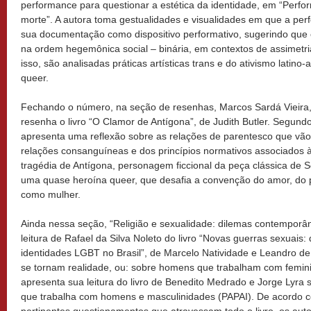
performance para questionar a estética da identidade, em “Perfor
morte”. A autora toma gestualidades e visualidades em que a p
sua documentação como dispositivo performativo, sugerindo que 
na ordem hegemônica social – binária, em contextos de assimetri
isso, são analisadas práticas artísticas trans e do ativismo latin
queer.
Fechando o número, na seção de resenhas, Marcos Sardá Vieira,
resenha o livro “O Clamor de Antígona”, de Judith Butler. Segundo a
apresenta uma reflexão sobre as relações de parentesco que vã
relações consanguíneas e dos princípios normativos associados à
tragédia de Antígona, personagem ficcional da peça clássica de S
uma quase heroína queer, que desafia a convenção do amor, do p
como mulher.
Ainda nessa seção, “Religião e sexualidade: dilemas contemporân
leitura de Rafael da Silva Noleto do livro “Novas guerras sexuais: 
identidades LGBT no Brasil”, de Marcelo Natividade e Leandro de
se tornam realidade, ou: sobre homens que trabalham com femin
apresenta sua leitura do livro de Benedito Medrado e Jorge Lyra
que trabalha com homens e masculinidades (PAPAI). De acordo c