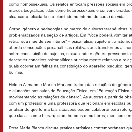
como homossexuais. Os relatos enfocam pressões sociais em pro
marcos biográficos tidos como heterossexuais e convencionados 
alcançar a felicidade e a plenitude no ínterim do curso da vida.
Corpo, gênero e pedagogias no marco de culturas terapêuticas, e
problematizados na seção de artigos. Em “Você poderá vomitar at
retirar sua mãe de seu interior” – psicanálise, sujeito e transtorno
aborda concepções psicanalíticas relativas aos transtornos ali
sobre constituição de sujeitos, sexualidade e gênero pressuposta
descrever conceitos psicanalíticos principalmente relativos à relaç
quais ocorreriam falhas na constituição do aparelho psíquico, g
bulimia.
Helena Altmann e Marina Mariano tratam das relações de gênero 
e alunos/as nas aulas de Educação Física, em “Educação Física n
movimentando as relações de gênero”. As autoras a partir de obs
com um professor e uma professora que lecionam em escolas pú
analisar de que forma tais situações podem colaborar para refor
que classificam e hierarquizam homens e mulheres, meninos e m
Rosa Maria Blanca discute práticas artísticas contemporâneas qu