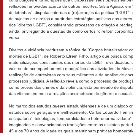
contribuições e formulações que ultrapassam seus objetos empír
reflexões renovadas acerca de outros recortes. Silvia Aguião, e
de letrinhas”: disputas internas e (re)arranjos da política “LGBT”
de sujeitos de direitos a partir das estratégias políticas dos ator
dos “direitos LGBT”, considerando processos de criação e recria
ainda, privilegiando a questão de como certos “direitos” corporific
versa.
Direitos e violência produzem a tônica de “Corpos brutalizados: co
mortes de LGBT”, de Roberto Efrem Filho, artigo que busca compr
materializações constituintes das mortes de LGBT reivindicadas, 
vale-se do acompanhamento etnográfico das atividades do Movi
realização de entrevistas com seus militantes e da análise de do
processos judiciais. A reflexão revela como o processo de produç
como provas dos crimes e da violência, está permeado de disputa
das vítimas em meio a relações assimétricas de gênero e sexuali
No marco dos estudos
queers
estadunidenses e de um diálogo crí
estudos sobre geração e envelhecimento, Carlos Eduardo Henni
escapatória”: teleologias, temporalidades e heteronormatividade
imaginadas e convencionadas transições entre os distintos perío
45 e os 70 anos de idade os quais mantinham práticas homoerótic