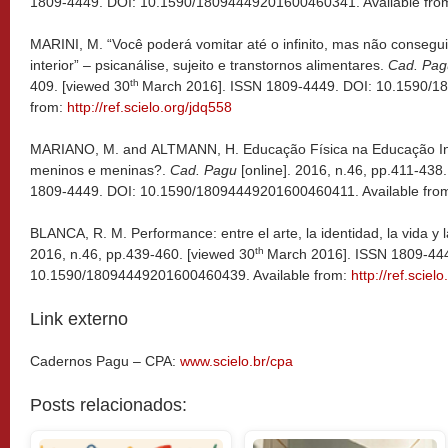
1809-4449. DOI: 10.1590/18094449201600460341. Available fro
MARINI, M. “Você poderá vomitar até o infinito, mas não consegui
interior” – psicanálise, sujeito e transtornos alimentares.
Cad. Pag
th
409. [viewed 30
March 2016]. ISSN 1809-4449. DOI: 10.1590/1
from:
http://ref.scielo.org/jdq558
MARIANO, M. and ALTMANN, H. Educação Física na Educação Infa
meninos e meninas?.
Cad. Pagu
[online]. 2016, n.46, pp.411-438
1809-4449. DOI: 10.1590/18094449201600460411. Available fro
BLANCA, R. M. Performance: entre el arte, la identidad, la vida y 
th
2016, n.46, pp.439-460. [viewed 30
March 2016]. ISSN 1809-44
10.1590/18094449201600460439. Available from:
http://ref.sciel
Link externo
Cadernos Pagu – CPA:
www.scielo.br/cpa
Posts relacionados: