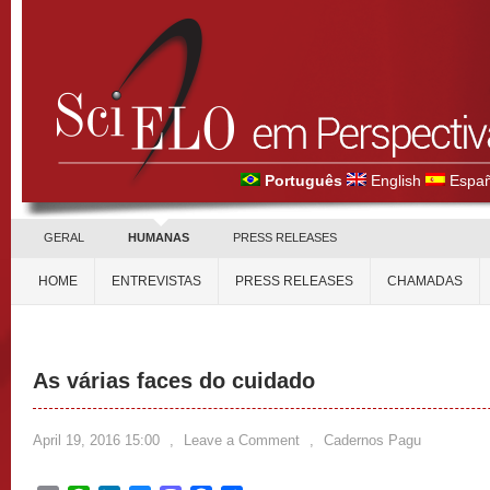
Português
English
Españ
GERAL
HUMANAS
PRESS RELEASES
HOME
ENTREVISTAS
PRESS RELEASES
CHAMADAS
As várias faces do cuidado
April 19, 2016 15:00
,
Leave a Comment
,
Cadernos Pagu