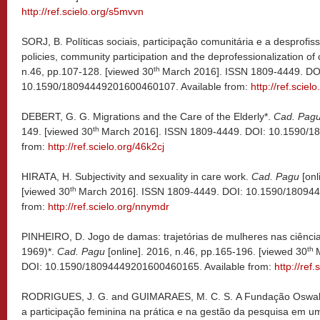
http://ref.scielo.org/s5mvvn
SORJ, B. Políticas sociais, participação comunitária e a desprofis
policies, community participation and the deprofessionalization of 
th
n.46, pp.107-128. [viewed 30
March 2016]. ISSN 1809-4449. DO
10.1590/18094449201600460107. Available from:
http://ref.sciel
DEBERT, G. G. Migrations and the Care of the Elderly*.
Cad. Pag
th
149. [viewed 30
March 2016]. ISSN 1809-4449. DOI: 10.1590/1
from:
http://ref.scielo.org/46k2cj
HIRATA, H. Subjectivity and sexuality in care work.
Cad. Pagu
[onl
th
[viewed 30
March 2016]. ISSN 1809-4449. DOI: 10.1590/180944
from:
http://ref.scielo.org/nnymdr
PINHEIRO, D. Jogo de damas: trajetórias de mulheres nas ciências
th
1969)*.
Cad. Pagu
[online]. 2016, n.46, pp.165-196. [viewed 30
DOI: 10.1590/18094449201600460165. Available from:
http://ref
RODRIGUES, J. G. and GUIMARAES, M. C. S. A Fundação Oswaldo
a participação feminina na prática e na gestão da pesquisa em um