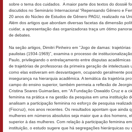
sobre o tema dos cuidados. A maior parte dos textos do dossiê f
discutidos no Seminário Internacional “Repensando Gênero e F
20 anos do Núcleo de Estudos de Gênero PAGU, realizado na Un
Além dos artigos que abordam diversas facetas da dimensão polít
cuidar, a apresentação das organizadoras traça um ótimo pan
de debates.
Na seção artigos, Dimitri Pinheiro em “Jogo de damas: trajetórias
paulistas (1934-1969)”, examina o processo de institucionalizaçã
Paulo, privilegiando o entrelaçamento entre disputas acadêmicas e
de trajetórias de professoras da primeira geração de intelectuais 
como elas estiveram em desvantagem, ocupando geralmente posiç
insegurança na hierarquia acadêmica. A temática da trajetória pro
campo do ensino superior, também permeia a reflexão de Jeorgin
Cristina Soares Guimarães, em “A Fundação Oswaldo Cruz e a ciê
feminina na prática e na gestão da pesquisa em uma instituição d
analisam a participação feminina no esforço de pesquisa realiz
(Fiocruz), nos anos recentes. Os resultados apontam que ainda q
mulheres em números absolutos seja maior que a dos homens, 
superior à das mulheres. Com relação à participação feminina e
instituição, o estudo sugere que há segregações hierárquicas ou v