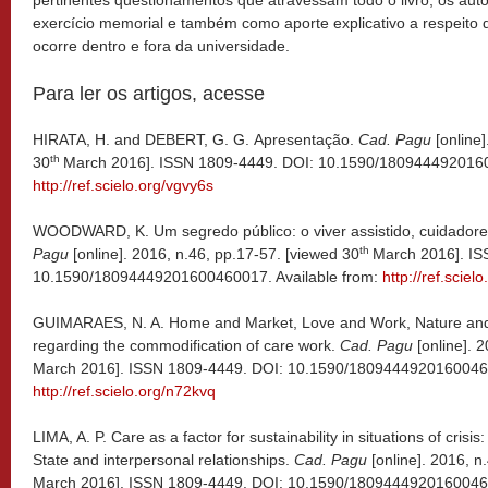
pertinentes questionamentos que atravessam todo o livro, os au
exercício memorial e também como aporte explicativo a respeito do
ocorre dentro e fora da universidade.
Para ler os artigos, acesse
HIRATA, H. and DEBERT, G. G. Apresentação.
Cad. Pagu
[online]
th
30
March 2016]. ISSN 1809-4449. DOI: 10.1590/1809444920160
http://ref.scielo.org/vgvy6s
WOODWARD, K. Um segredo público: o viver assistido, cuidadores
th
Pagu
[online]. 2016, n.46, pp.17-57. [viewed 30
March 2016]. IS
10.1590/18094449201600460017. Available from:
http://ref.sciel
GUIMARAES, N. A. Home and Market, Love and Work, Nature and 
regarding the commodification of care work.
Cad. Pagu
[online]. 
March 2016]. ISSN 1809-4449. DOI: 10.1590/18094449201600460
http://ref.scielo.org/n72kvq
LIMA, A. P. Care as a factor for sustainability in situations of cris
State and interpersonal relationships.
Cad. Pagu
[online]. 2016, n
March 2016]. ISSN 1809-4449. DOI: 10.1590/18094449201600460