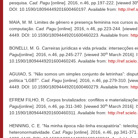
pesquisa.
Cad. Pagu
[online]. 2016, n.46, pp.197-222. [viewed 30
DOI: 10.1590/18094449201600460197. Available from:
http://ref
MAIA, M. M. Limites de gênero e presença feminina nos cursos su
computação.
Cad. Pagu
[online]. 2016, n.46, pp.223-244. [viewed
4449. DOI: 10.1590/18094449201600460223. Available from:
http
BONELLI, M. G. Carreiras jurídicas e vida privada: intersecções en
th
Pagu
[online]. 2016, n.46, pp.245-277. [viewed 30
March 2016]. 
10.1590/18094449201600460245. Available from:
http://ref.scie
AGUIAO, S. “Não somos um simples conjunto de letrinhas”: disputa
política “LGBT”.
Cad. Pagu
[online]. 2016, n.46, pp.279-310. [vie
4449. DOI: 10.1590/18094449201600460279. Available from:
http
EFREM FILHO, R. Corpos brutalizados: conflitos e materializaçõ
th
Pagu
[online]. 2016, n.46, pp.311-340. [viewed 30
March 2016]. 
10.1590/18094449201600460311. Available from:
http://ref.sciel
HENNING, C. E. “Na minha época não tinha escapatória”: teleolog
heteronormatividade.
Cad. Pagu
[online]. 2016, n.46, pp.341-371