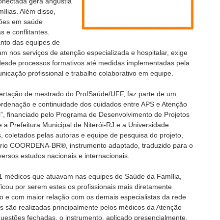
conectada gera angústia
ílias. Além disso,
ções em saúde
 e conflitantes.
tanto das equipes de
m nos serviços de atenção especializada e hospitalar, exige
m desde processos formativos até medidas implementadas pela
nicação profissional e trabalho colaborativo em equipe.
ssertação de mestrado do ProfSaúde/UFF, faz parte de um
denação e continuidade dos cuidados entre APS e Atenção
i”, financiado pelo Programa de Desenvolvimento de Projetos
 a Prefeitura Municipal de Niterói-RJ e a Universidade
 coletados pelas autoras e equipe de pesquisa do projeto,
ário COORDENA-BR®, instrumento adaptado, traduzido para o
versos estudos nacionais e internacionais.
51 médicos que atuavam nas equipes de Saúde da Família,
ficou por serem estes os profissionais mais diretamente
o e com maior relação com os demais especialistas da rede
s são realizadas principalmente pelos médicos da Atenção
uestões fechadas, o instrumento, aplicado presencialmente,