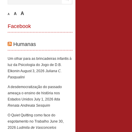
A
A
A
Facebook
Humanas
Um olhar para as brincadeiras infantis à
luz da Psicologia do Jogo de D.B.
Elkonin
August 3, 2026
Juliana C.
Pasqualini
A desdemocratização do passado
ameaça o ensino de história nos
Estados Unidos
July 1, 2026
Ilda
Renata Andreata Sesquim
O Quiet Quitting como face do
esgotamento no Trabalho
June 30,
2026
Ludmila de Vasconcelos