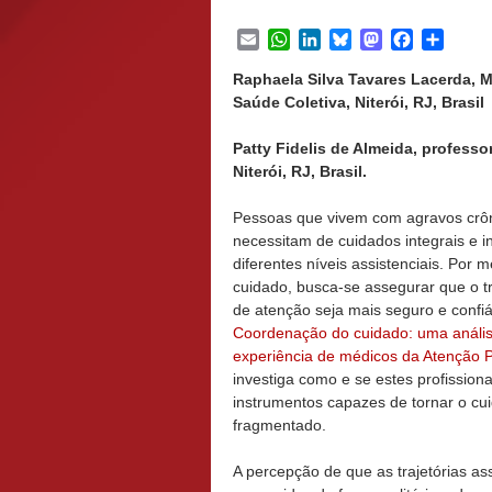
Email
WhatsApp
LinkedIn
Bluesky
Mastodon
Facebook
Share
Raphaela Silva Tavares Lacerda, M
Saúde Coletiva, Niterói, RJ, Brasil
Patty Fidelis de Almeida, professo
Niterói, RJ, Brasil.
Pessoas que vivem com agravos crô
necessitam de cuidados integrais e 
diferentes níveis assistenciais. Por
cuidado, busca-se assegurar que o tr
de atenção seja mais seguro e confiá
Coordenação do cuidado: uma análise
experiência de médicos da Atenção 
investiga como e se estes profission
instrumentos capazes de tornar o c
fragmentado.
A percepção de que as trajetórias ass