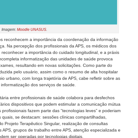
Imagem:
Moodle UNASUS
.
os reconhecem a importância da coordenação da informação
ça. Na percepção dos profissionais da APS, os médicos dos
reconhecer a importância do cuidado longitudinal, e a práxis
incompleta informatização das unidades de saúde provoca
exames, resultando em novas solicitações. Como parte do
uzida pelo usuário, assim como o resumo de alta hospitalar
io urbano, com longa trajetória de APS, cabe refletir sobre as
 informatização dos serviços de saúde.
ária entre profissionais de saúde colabora para desfechos
 Vários dispositivos que podem estimular a comunicação mútua
 profissionais fazem parte das “tecnologias leves” e poderiam
s quais, se destacam: sessões clínicas compartilhadas,
o Projeto Terapêutico Singular, realização de consultas
 APS, grupos de trabalho entre APS, atenção especializada e
em ser operadas por tecnologias digitais.