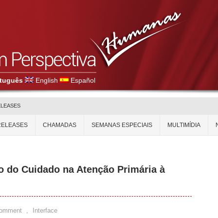
tuguês
English
Español
ELEASES
RELEASES
CHAMADAS
SEMANAS ESPECIAIS
MULTIMÍDIA
o do Cuidado na Atenção Primária à
Comment
,
Interface