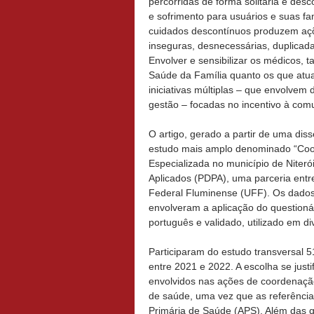
percorridas de forma solitária e des
e sofrimento para usuários e suas fam
cuidados descontínuos produzem a
inseguras, desnecessárias, duplicadas
Envolver e sensibilizar os médicos, 
Saúde da Família quanto os que atua
iniciativas múltiplas – que envolve
gestão – focadas no incentivo à comu
O artigo, gerado a partir de uma di
estudo mais amplo denominado “Coor
Especializada no município de Niteró
Aplicados (PDPA), uma parceria entre
Federal Fluminense (UFF). Os dados,
envolveram a aplicação do question
português e validado, utilizado em di
Participaram do estudo transversal 
entre 2021 e 2022. A escolha se justi
envolvidos nas ações de coordenaçã
de saúde, uma vez que as referência
Primária de Saúde (APS). Além das q