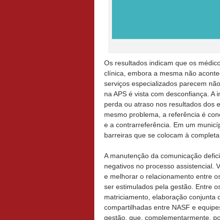
Os resultados indicam que os médic
clínica, embora a mesma não aconte
serviços especializados parecem não 
na APS é vista com desconfiança. A 
perda ou atraso nos resultados dos 
mesmo problema, a referência é cond
e a contrarreferência. Em um municíp
barreiras que se colocam à completa
A manutenção da comunicação deficit
negativos no processo assistencial.
e melhorar o relacionamento entre os
ser estimulados pela gestão. Entre o
matriciamento, elaboração conjunta d
compartilhadas entre NASF e equipes
gestão, que, complementarmente, pod