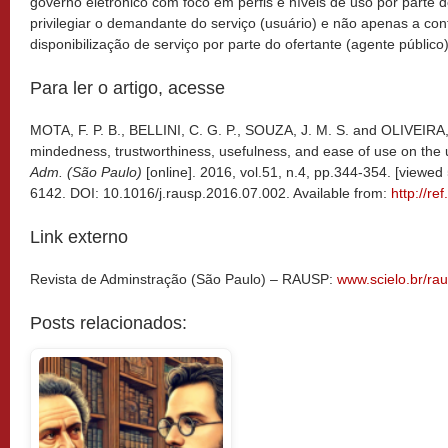
governo eletrônico com foco em perfis e níveis de uso por parte d
privilegiar o demandante do serviço (usuário) e não apenas a co
disponibilização de serviço por parte do ofertante (agente público)
Para ler o artigo, acesse
MOTA, F. P. B., BELLINI, C. G. P., SOUZA, J. M. S. and OLIVEIRA, T
mindedness, trustworthiness, usefulness, and ease of use on the
Adm. (São Paulo)
[online]. 2016, vol.51, n.4, pp.344-354. [viewed
6142. DOI: 10.1016/j.rausp.2016.07.002. Available from:
http://re
Link externo
Revista de Adminstração (São Paulo) – RAUSP:
www.scielo.br/ra
Posts relacionados: