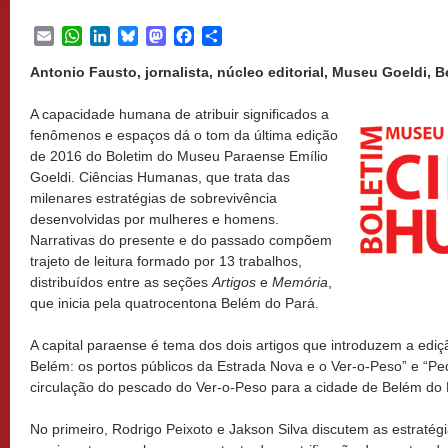
Email
WhatsApp
LinkedIn
Bluesky
Mastodon
Facebook
Share
Antonio Fausto, jornalista, núcleo editorial, Museu Goeldi, B
A capacidade humana de atribuir significados a
fenômenos e espaços dá o tom da última edição
de 2016 do Boletim do Museu Paraense Emílio
Goeldi. Ciências Humanas, que trata das
milenares estratégias de sobrevivência
desenvolvidas por mulheres e homens.
Narrativas do presente e do passado compõem
trajeto de leitura formado por 13 trabalhos,
distribuídos entre as seções
Artigos
e
Memória
,
que inicia pela quatrocentona Belém do Pará.
A capital paraense é tema dos dois artigos que introduzem a ediç
Belém: os portos públicos da Estrada Nova e o Ver-o-Peso” e “Ped
circulação do pescado do Ver-o-Peso para a cidade de Belém do 
No primeiro, Rodrigo Peixoto e Jakson Silva discutem as estraté