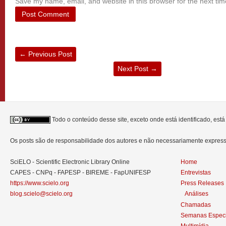
Save my name, email, and website in this browser for the next ti
←
Previous Post
Next Post
→
Todo o conteúdo desse site, exceto onde está identificado, est
Os posts são de responsabilidade dos autores e não necessariamente expre
SciELO - Scientific Electronic Library Online
Home
CAPES - CNPq - FAPESP - BIREME - FapUNIFESP
Entrevistas
https://www.scielo.org
Press Releases
blog.scielo@scielo.org
Análises
Chamadas
Semanas Especi
Multimídia