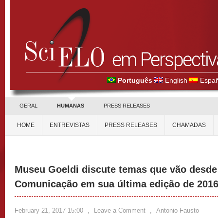
Português
English
Españ
GERAL
HUMANAS
PRESS RELEASES
HOME
ENTREVISTAS
PRESS RELEASES
CHAMADAS
Museu Goeldi discute temas que vão desde 
Comunicação em sua última edição de 201
February 21, 2017 15:00
,
Leave a Comment
,
Antonio Fausto