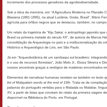
incremento dos processos geradores da agrobiodiversidade.
Sob a ótica da memória, em “A Agricultura Moderna no Planalto Ce
Blasiana (1881-1895), na atual Luziânia, Goiás, Brasil”, Mário Ferr
agrícola para órfãos negros que se destacou, também, no campo c
Um relato da trajetória de “Kiju Sakai: o antropólogo japonês que
Brasil na primeira metade do século XX”, de autoria de Marcia Hat
consolidação da Arqueologia no país e a institucionalização da 
Histórico e Arqueológico de Lins, em São Paulo.
Já em “Arqueobotânica de um sambaqui sul-brasileiro: integrando
e o uso de recursos florestais”, João Melo Jr., Eloiza Silveira e D
nossos ancestrais graças a vestígios de madeiras encontrados e
Elementos de narrativas humanas revelam-se também no texto q
list of Malayalam words at the end of 15th
. Trata-se de compilaçã
palavras do português vertidas para o Malaiala ou Malabar, língu
XV, a partir de listas que constam do relato da primeira viagem 
disponível na Biblioteca do Porto, em Portugal.