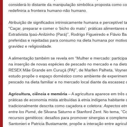
considerá-lo distante da manipulação simbólica proposta como con
redefiniria a fronteira humano-não humano.
Atribuição de significados intrinsicamente humana e perceptível
“Caçar, preparar e comer o ‘bicho do mato’: práticas alimentares
Extrativista Ipaú-Anilzinho (Pará)”, Rodrigo Figueiredo e Flávio 
preferidas e rejeitadas para consumo na dieta humana por motiv
gravidez e religiosidade.
A alimentação também se revela em “Mulher e mercado: particip
na inserção de novas espécies de pescado no mercado e na diet
RESEX Mãe Grande em Curuçá (PA)”, de Marllen Palheta, Voyner
estudo propõe o espaço doméstico como ambiente de experimentaç
pescado na dieta familiar e no mercado local diante da escassez
Agricultura, ciência e memória
– A agricultura aparece em três 
práticas de economia mista atribuídas à etnia indígena habitante
tradicionalmente descrita como caçadora e coletora:
Aspectos etn
entre los Pumé
, de Silvana Saturno e Stanford Zent. No tema, “
recursos genéticos: desafios para promover sinergias e complem
Santonieri e Patricia Bustamante, propõe a interação entre agric