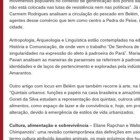
movimentos populares no contexto de gentrificação dos portos da
não está colocada nas lutas de resistência nem nas políticas”. Já 
Carmem Rodrigues analisam a circulação do pescado em Belém, 
agentes desse comércio que tem como centro a Pedra do Peixe, n
cidade.
Antropologia, Arqueologia e Linguística estão contempladas na e
História e Comunicação, de onde vem o trabalho “De Senhora de 
singularidades na expressão do afeto à padroeira do Pará”. Mari
Pavan analisam as maneiras de paraenses se referirem à padroei
identidades e de laços de pertencimento e exploradas pela indúst
Amarantos.
Outro artigo com
locus
em Belém que também recorre à arte, na lit
“Quintais urbanos: funções e papéis na casa brasileira e amazôni
Goreti da Silva estudam a representação dos quintais, outrora ut
alimentos, como espaço de lazer e de convivência e, hoje, em pr
alteração, devido à emergência de estilos de vida urbanizados.
Cultura, alimentação e sobrevivência
– Eliane Rapchan e Walte
Chimpanzés’: uma revisão contemporânea das definições em uso
termo cultura atribuído àqueles animais, os mais próximos dos h