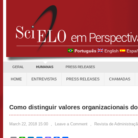
Português
English
Españ
GERAL
HUMANAS
PRESS RELEASES
HOME
ENTREVISTAS
PRESS RELEASES
CHAMADAS
Como distinguir valores organizacionais do
March 22, 2018 15:00
,
Leave a Comment
,
Revista de Administraçã