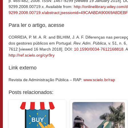
p. 465-482, 2008. ISSN: 1467-9299 [viewed 19 January 2018]. DO
9299.2008.00719.x. Available from:
http://onlinelibrary.wiley.com/
9299.2008.00719.x/abstract;jsessionid=49CAABDA90069A8DEB
Para ler o artigo, acesse
CORREIA, P. M. A. R. and BILHIM, J. A. F. Diferenças nas percep
dos gestores públicos em Portugal.
Rev. Adm. Pública
, v. 51, n. 
7612 [viewed 16 March 2018]. DOI:
10.1590/0034-7612168818
. 
http://ref.scielo.org/cyr9ry
Link externo
Revista de Administração Pública – RAP:
www.scielo.br/rap
Posts relacionados: