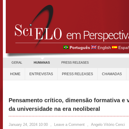
Português
English
Españ
GERAL
HUMANAS
PRESS RELEASES
HOME
ENTREVISTAS
PRESS RELEASES
CHAMADAS
Pensamento crítico, dimensão formativa e 
da universidade na era neoliberal
January 24, 2024 10:00
,
Leave a Comment
,
Angelo Vitório Cenci