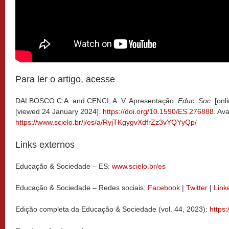
Para ler o artigo, acesse
DALBOSCO C.A. and CENCI, A. V. Apresentação.
Educ. Soc.
[onli
[viewed 24 January 2024].
https://doi.org/10.1590/ES.276888
. Ava
https://www.scielo.br/j/es/a/RyjTKgygvXdfrZz3vYQYyQp/
Links externos
Educação & Sociedade – ES:
www.scielo.br/es
Educação & Sociedade – Redes sociais:
Facebook
|
Twitter
|
Link
Edição completa da Educação & Sociedade (vol. 44, 2023):
https: