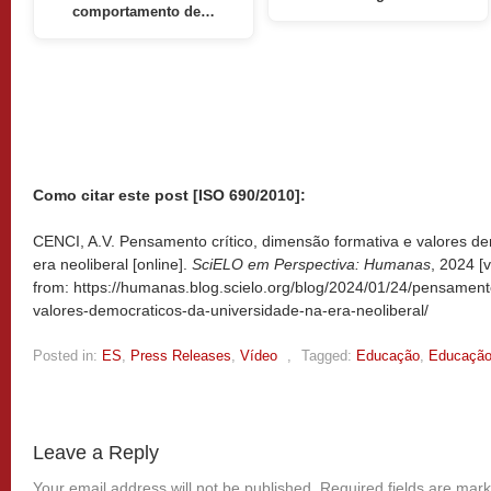
comportamento de…
Como citar este post [ISO 690/2010]:
CENCI, A.V. Pensamento crítico, dimensão formativa e valores de
era neoliberal [online].
SciELO em Perspectiva: Humanas
, 2024 [
from: https://humanas.blog.scielo.org/blog/2024/01/24/pensament
valores-democraticos-da-universidade-na-era-neoliberal/
Posted in:
ES
,
Press Releases
,
Vídeo
,
Tagged:
Educação
,
Educação
Leave a Reply
Your email address will not be published.
Required fields are mar