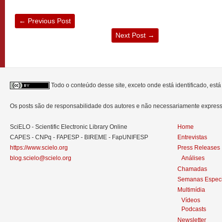
←
Previous Post
Next Post
→
Todo o conteúdo desse site, exceto onde está identificado, est
Os posts são de responsabilidade dos autores e não necessariamente expre
SciELO - Scientific Electronic Library Online
Home
CAPES - CNPq - FAPESP - BIREME - FapUNIFESP
Entrevistas
https://www.scielo.org
Press Releases
blog.scielo@scielo.org
Análises
Chamadas
Semanas Especi
Multimídia
Vídeos
Podcasts
Newsletter