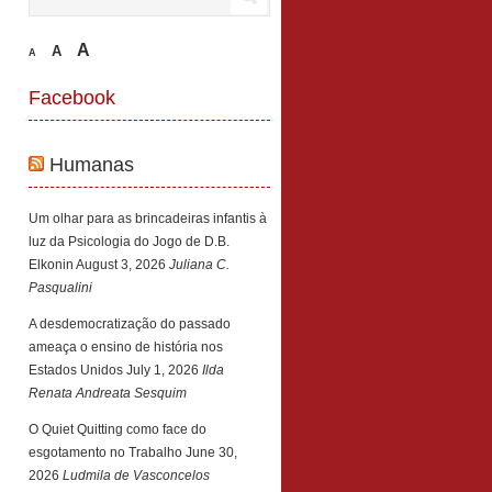
A
A
A
Facebook
Humanas
Um olhar para as brincadeiras infantis à
luz da Psicologia do Jogo de D.B.
Elkonin
August 3, 2026
Juliana C.
Pasqualini
A desdemocratização do passado
ameaça o ensino de história nos
Estados Unidos
July 1, 2026
Ilda
Renata Andreata Sesquim
O Quiet Quitting como face do
esgotamento no Trabalho
June 30,
2026
Ludmila de Vasconcelos