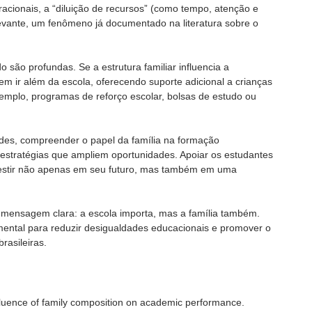
eracionais, a “diluição de recursos” (como tempo, atenção e
levante, um fenômeno já documentado na literatura sobre o
o são profundas. Se a estrutura familiar influencia a
em ir além da escola, oferecendo suporte adicional a crianças
mplo, programas de reforço escolar, bolsas de estudo ou
es, compreender o papel da família na formação
 estratégias que ampliem oportunidades. Apoiar os estudantes
nvestir não apenas em seu futuro, mas também em uma
 mensagem clara: a escola importa, mas a família também.
ntal para reduzir desigualdades educacionais e promover o
rasileiras.
uence of family composition on academic performance.