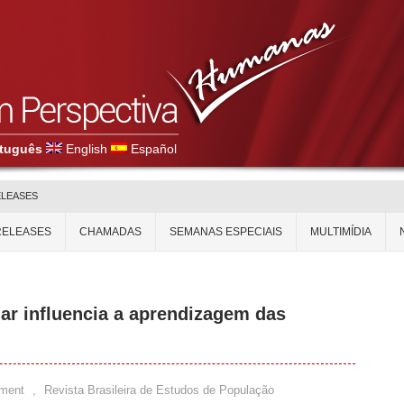
tuguês
English
Español
ELEASES
RELEASES
CHAMADAS
SEMANAS ESPECIAIS
MULTIMÍDIA
r influencia a aprendizagem das
ment
,
Revista Brasileira de Estudos de População