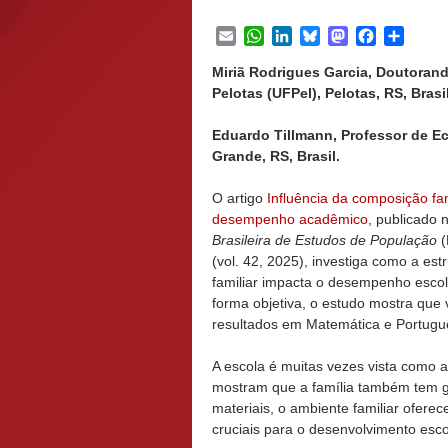
Email
WhatsApp
LinkedIn
Bluesky
Mastodon
Facebook
Share
Miriã Rodrigues Garcia, Doutoran
Pelotas (UFPel), Pelotas, RS, Brasil
Eduardo Tillmann, Professor de E
Grande, RS, Brasil.
O artigo
Influência da composição fam
desempenho acadêmico
, publicado 
Brasileira de Estudos de População
(
(vol. 42, 2025), investiga como a est
familiar impacta o desempenho escol
forma objetiva, o estudo mostra que
resultados em Matemática e Portugu
A escola é muitas vezes vista como 
mostram que a família também tem g
materiais, o ambiente familiar ofer
cruciais para o desenvolvimento esco