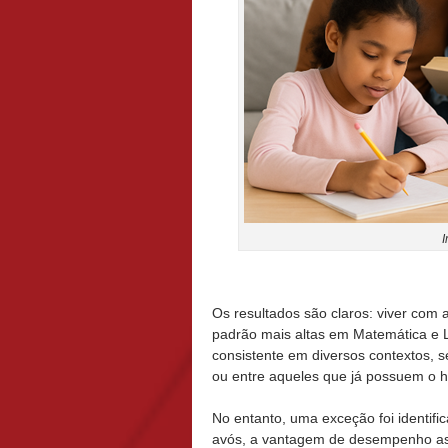
Os resultados são claros: viver com 
padrão mais altas em Matemática e L
consistente em diversos contextos, s
ou entre aqueles que já possuem o há
No entanto, uma exceção foi identif
avós, a vantagem de desempenho ass