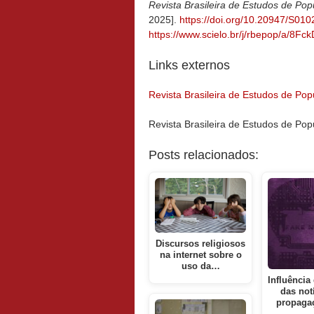
Revista Brasileira de Estudos de Po
2025].
https://doi.org/10.20947/S01
https://www.scielo.br/j/rbepop/a/
Links externos
Revista Brasileira de Estudos de P
Revista Brasileira de Estudos de Po
Posts relacionados:
Discursos religiosos
na internet sobre o
uso da…
Influência
das not
propaga