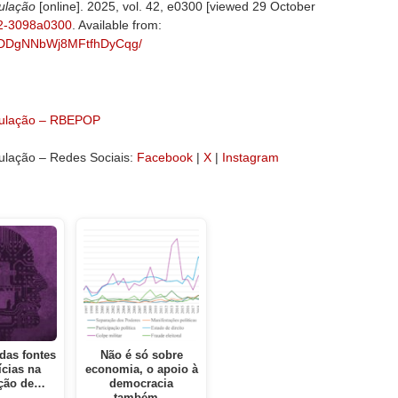
pulação
[online]. 2025, vol. 42, e0300 [viewed 29 October
02-3098a0300
. Available from:
8FckDDgNNbWj8MFtfhDyCqg/
opulação – RBEPOP
pulação – Redes Sociais:
Facebook
|
X
|
Instagram
 das fontes
Não é só sobre
ícias na
economia, o apoio à
ção de…
democracia