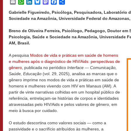
Email
WhatsApp
LinkedIn
Bluesky
Mastodon
Facebook
Share
Gabrielle Figueiredo, Psicóloga, Pesquisadora, Laboratório 
Sociedade na Amazônia, Universidade Federal do Amazonas, 
Breno de Oliveira Ferreira, Psicólogo, Pedagogo, Doutor em 
Psicologia, Saúde e Sociedade na Amazônia, Universidade 
AM, Brasil.
A pesquisa
Modos de vida e práticas em saúde de homens
e mulheres após o diagnóstico de HIV/Aids: perspectivas de
gênero
, publicada no periódico
Interface — Comunicação,
Saúde, Educação
(vol. 29, 2025), analisa as marcas que o
gênero imprime nos modos de vida e práticas em saúde de
homens e mulheres vivendo com HIV em Manaus (AM). A
partir de vinte narrativas colhidas em um hospital público de
referência, entrelaçam-se histórias de corpos e identidades
atravessadas pelo HIV/Aids e pelos valores de gênero, em
meio à busca por cuidado.
O estudo descortina como valores sociais — como a
passividade e o sacrifício atribuídos às mulheres, a