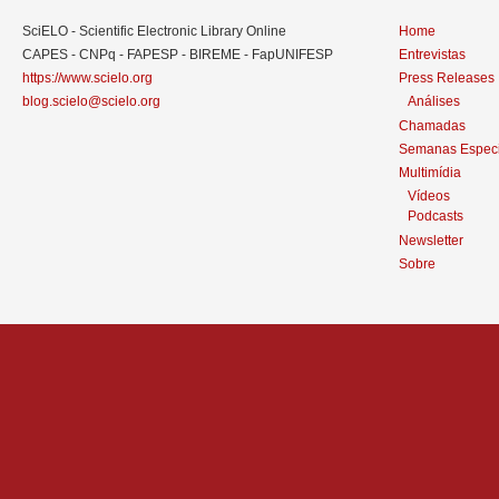
SciELO - Scientific Electronic Library Online
Home
CAPES - CNPq - FAPESP - BIREME - FapUNIFESP
Entrevistas
https://www.scielo.org
Press Releases
blog.scielo@scielo.org
Análises
Chamadas
Semanas Especi
Multimídia
Vídeos
Podcasts
Newsletter
Sobre