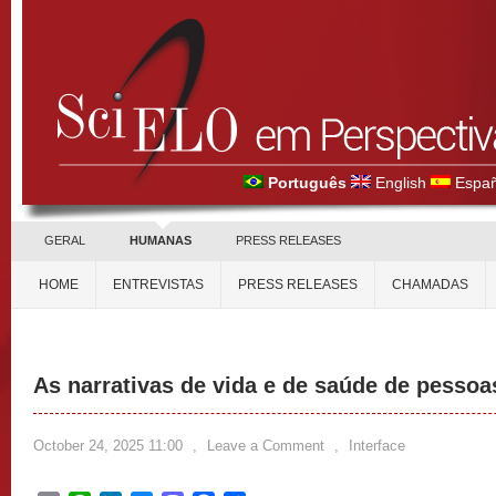
Português
English
Españ
GERAL
HUMANAS
PRESS RELEASES
HOME
ENTREVISTAS
PRESS RELEASES
CHAMADAS
As narrativas de vida e de saúde de pesso
October 24, 2025 11:00
,
Leave a Comment
,
Interface