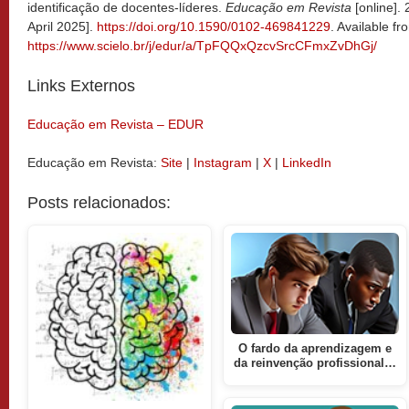
identificação de docentes-líderes.
Educação em Revista
[online].
April 2025].
https://doi.org/10.1590/0102-469841229
. Available fr
https://www.scielo.br/j/edur/a/TpFQQxQzcvSrcCFmxZvDhGj/
Links Externos
Educação em Revista – EDUR
Educação em Revista:
Site
|
Instagram
|
X
|
LinkedIn
Posts relacionados:
O fardo da aprendizagem e
da reinvenção profissional…