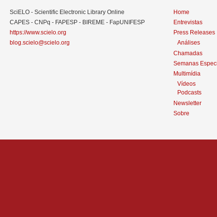
SciELO - Scientific Electronic Library Online
Home
CAPES - CNPq - FAPESP - BIREME - FapUNIFESP
Entrevistas
https://www.scielo.org
Press Releases
blog.scielo@scielo.org
Análises
Chamadas
Semanas Especi
Multimídia
Vídeos
Podcasts
Newsletter
Sobre