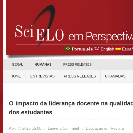
Português
English
Españ
GERAL
HUMANAS
PRESS RELEASES
HOME
ENTREVISTAS
PRESS RELEASES
CHAMADAS
O impacto da liderança docente na qualida
dos estudantes
April 7, 2025 16:00
,
Leave a Comment
,
Educação em Revista