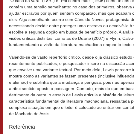
“O caso da vara” (1891) e “Pai contra mãe” (1906) como textos d
contêm uma tensão semelhante: no caso dos primeiros, observ
ajudar escravos por quem sentem compaixão, mas que acabam cú
eles. Algo semelhante ocorre com Cândido Neves, protagonista de
necessitando decidir entre proteger uma escrava ou devolvê-la à v
escolhe a segunda opção em busca de benefício próprio. A anális
visões críticas distintas, como as de Duarte (2007) e Flynn, Cal
fundamentando a visão da literatura machadiana enquanto texto 
Valendo-se de vasto repertório crítico, desde o já clássico estud
recentemente publicados, o pesquisador insere na discussão ace
que envolve uma variante textual. Por meio dela, Lewis percorre 
mostra como as variantes se fazem presentes (inclusive influenc
e alemão) e sublinha que a mudança é perigosa, pois não apenas 
atribui sentido oposto à passagem. Contudo, mais do que embas
detrimento da outra, o ensaio de Lewis articula a história da lei
característica fundamental da literatura machadiana, ressaltada p
complexa situação em que o leitor é colocado ao entrar em cont
de Machado de Assis.
Referência