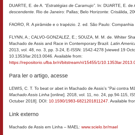
DUARTE, E. de A.
“Estratégias de Caramujo”
. In: DUARTE, E. de 
descendente
. Rio de Janeiro: Pallas; Belo Horizonte: Crisálida, 2
FAORO, R. A pirâmide e o trapézio. 2. ed. São Paulo: Companhia 
FLYNN, A.; CALVO-GONZALEZ, E.; SOUZA, M. M. de. Whiter Shades
Machado de Assis and Race in Contemporary Brazil.
Latin Ameri
2013, vol. 48, no. 3, pp. 3-24, E-ISSN: 1542-4278 [viewed 19 Oct
10.1353/lar.2013.0046. Available from:
https://repositorio.ufba.br/ri/bitstream/ri/15455/1/10.1353lar.2013
Para ler o artigo, acesse
LEWIS, C. T. To beat or abet in Machado de Assis’s “Pai contra Mã
Machado Assis Linha
[online]. 2018, vol. 11, no. 24, pp.94-115, 
Octuber 2018]. DOI:
10.1590/1983-6821201811247
. Available fr
Link externo
Machado de Assis em Linha – MAEL:
www.scielo.br/mael