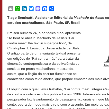
Email
WhatsApp
LinkedIn
Bluesky
Mastodon
Facebook
Share
Tiago Seminatti, Assistente Editorial da
Machado de Assis em
estudos machadianos, São Paulo, SP, Brasil
Em seu número 24, o periódico
Mael
apresenta
“To beat or abet in Machado de Assis’s “Pai
contra mãe”: the text in superposition”, de
Christopher T. Lewis, da Universidade de Utah.
O artigo parte de uma variante textual presente
em edições de “Pai contra mãe” para tratar da
dimensão contrapontística e da polivalência de
sentidos na prosa machadiana, mostrando,
assim, que a ficção do escritor fluminense se
caracteriza como texto aberto, que propõe embates dos mais diver
O objeto com o qual Lewis trabalha, “Pai contra mãe”, integra
Rel
de contos e outros escritos publicados em 1906. Interessado na t
pesquisador faz levantamento de passagens ficcionais em que 
conto, opera de modo mais direto com o assunto. Em meio ao ex