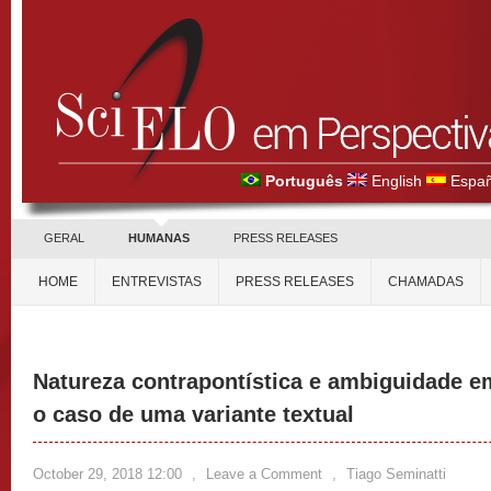
Português
English
Españ
GERAL
HUMANAS
PRESS RELEASES
HOME
ENTREVISTAS
PRESS RELEASES
CHAMADAS
Natureza contrapontística e ambiguidade 
o caso de uma variante textual
October 29, 2018 12:00
,
Leave a Comment
,
Tiago Seminatti