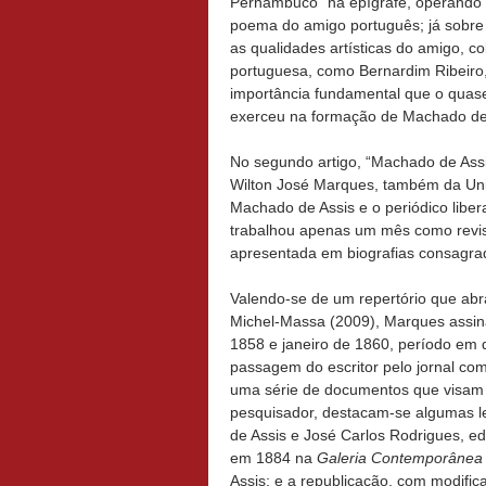
Pernambuco” na epígrafe, operando 
poema do amigo português; já sobre 
as qualidades artísticas do amigo, c
portuguesa, como Bernardim Ribeiro,
importância fundamental que o quas
exerceu na formação de Machado de
No segundo artigo, “Machado de Ass
Wilton José Marques, também da Univ
Machado de Assis e o periódico liber
trabalhou apenas um mês como reviso
apresentada em biografias consagrad
Valendo-se de um repertório que ab
Michel-Massa (2009), Marques assi
1858 e janeiro de 1860, período em 
passagem do escritor pelo jornal com
uma série de documentos que visam a
pesquisador, destacam-se algumas le
de Assis e José Carlos Rodrigues, ed
em 1884 na
Galeria Contemporânea 
Assis; e a republicação, com modific