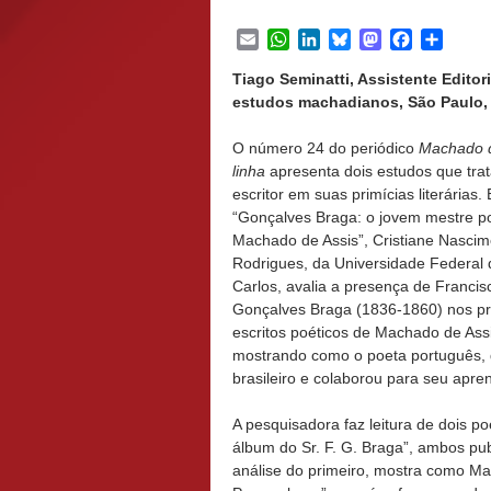
Email
WhatsApp
LinkedIn
Bluesky
Mastodon
Facebook
Share
Tiago Seminatti, Assistente Editor
estudos machadianos, São Paulo, S
O número 24 do periódico
Machado d
linha
apresenta dois estudos que tra
escritor em suas primícias literárias.
“Gonçalves Braga: o jovem mestre p
Machado de Assis”, Cristiane Nasci
Rodrigues, da Universidade Federal
Carlos, avalia a presença de Francis
Gonçalves Braga (1836-1860) nos pr
escritos poéticos de Machado de Assi
mostrando como o poeta português, q
brasileiro e colaborou para seu apre
A pesquisadora faz leitura de dois
álbum do Sr. F. G. Braga”, ambos p
análise do primeiro, mostra como M