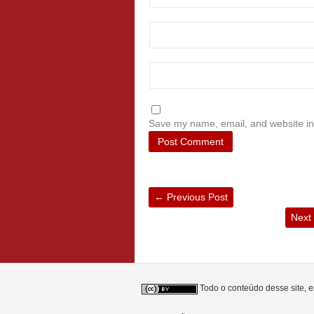
Save my name, email, and website in 
←
Previous Post
Next
Todo o conteúdo desse site, e