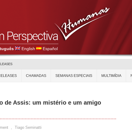
tuguês
English
Español
ELEASES
RELEASES
CHAMADAS
SEMANAS ESPECIAIS
MULTIMÍDIA
o de Assis: um mistério e um amigo
ment
,
Tiago Seminatti