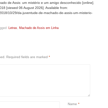
do de Assis: um mistério e um amigo desconhecido [online].
2018 [viewed
06 August 2026]. Available from:
g/2018/10/29/da-juventude-de-machado-de-assis-um-misterio-
gged:
Letras
,
Machado de Assis em Linha
hed.
Required fields are marked
*
Name
*