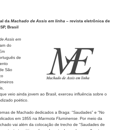
ial da
Machado de Assis em linha
– revista eletrônica de
P, Brasil
e Assis em
tam do
 Em
ortuguês de
mento
 de São
co
imeiros
s,
ue veio ainda jovem ao Brasil, exerceu influência sobre o
ndizado poético.
 poemas de Machado dedicados a Braga: “Saudades” e “No
ublicados em 1855 na
Marmota Fluminense
. Por meio da
achado vai além da colocação de trecho de “Saudades de