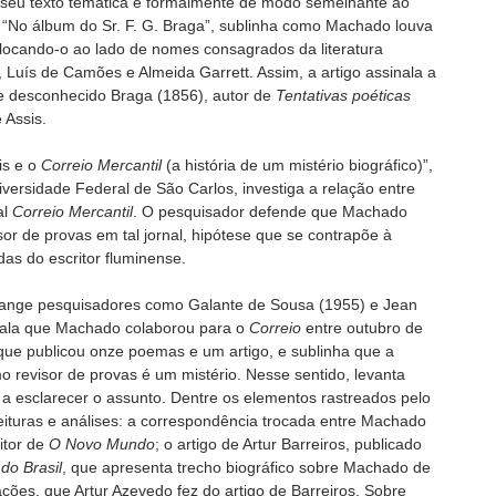
seu texto temática e formalmente de modo semelhante ao
“No álbum do Sr. F. G. Braga”, sublinha como Machado louva
olocando-o ao lado de nomes consagrados da literatura
 Luís de Camões e Almeida Garrett. Assim, a artigo assinala a
e desconhecido Braga (1856), autor de
Tentativas poéticas
 Assis.
is e o
Correio Mercantil
(a história de um mistério biográfico)”,
ersidade Federal de São Carlos, investiga a relação entre
al
Correio Mercantil
. O pesquisador defende que Machado
r de provas em tal jornal, hipótese que se contrapõe à
as do escritor fluminense.
range pesquisadores como Galante de Sousa (1955) e Jean
nala que Machado colaborou para o
Correio
entre outubro de
que publicou onze poemas e um artigo, e sublinha que a
o revisor de provas é um mistério. Nesse sentido, levanta
 esclarecer o assunto. Dentre os elementos rastreados pelo
ituras e análises: a correspondência trocada entre Machado
itor de
O Novo Mundo
; o artigo de Artur Barreiros, publicado
do Brasil
, que apresenta trecho biográfico sobre Machado de
ações, que Artur Azevedo fez do artigo de Barreiros. Sobre