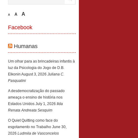
A
A
A
Facebook
Humanas
Um olhar para as brincadeiras infantis à
luz da Psicologia do Jogo de D.B.
Elkonin
August 3, 2026
Juliana C.
Pasqualini
A desdemocratização do passado
ameaça o ensino de história nos
Estados Unidos
July 1, 2026
Ilda
Renata Andreata Sesquim
O Quiet Quitting como face do
esgotamento no Trabalho
June 30,
2026
Ludmila de Vasconcelos