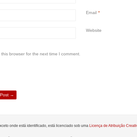
Email
*
Website
this browser for the next time I comment.
 Post
→
xceto onde está identificado, está licenciado sob uma
Licença de Atribuição Crea