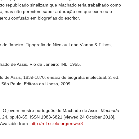
exto republicado sinalizam que Machado teria trabalhado como
il
, mas não permitem saber a duração em que exerceu o
 gerou confusão em biografias do escritor.
o de Janeiro: Tipografia de Nicolau Lobo Vianna & Filhos,
hado de Assis. Rio de Janeiro: INL, 1955.
de Assis, 1839-1870: ensaio de biografia intelectual. 2. ed.
 São Paulo: Editora da Unesp, 2009.
 O jovem mestre português de Machado de Assis.
Machado
no. 24, pp.48-65, ISSN 1983-6821 [viewed 24 Octuber 2018].
 Available from:
http://ref.scielo.org/rmwrx8