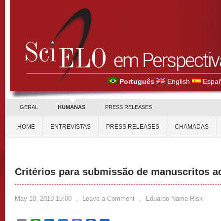
Português
English
Españ
GERAL
HUMANAS
PRESS RELEASES
HOME
ENTREVISTAS
PRESS RELEASES
CHAMADAS
Critérios para submissão de manuscritos ao
May 10, 2019 15:00
,
Leave a Comment
,
Eduardo Name Risk