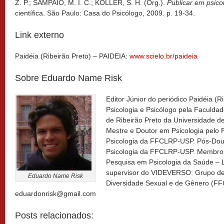
Z. P.; SAMPAIO, M. I. C.; KOLLER, S. H. (Org.).
Publicar em psico
científica. São Paulo: Casa do Psicólogo, 2009. p. 19-34.
Link externo
Paidéia (Ribeirão Preto) – PAIDEIA:
www.scielo.br/paideia
Sobre Eduardo Name Risk
Editor Júnior do periódico Paidéia (R
Psicologia e Psicólogo pela Faculdade
de Ribeirão Preto da Universidade 
Mestre e Doutor em Psicologia pel
Psicologia da FFCLRP-USP. Pós-Dou
Psicologia da FFCLRP-USP. Membro 
Pesquisa em Psicologia da Saúde 
supervisor do VIDEVERSO: Grupo de
Eduardo Name Risk
Diversidade Sexual e de Gênero (FF
eduardonrisk@gmail.com
Posts relacionados: