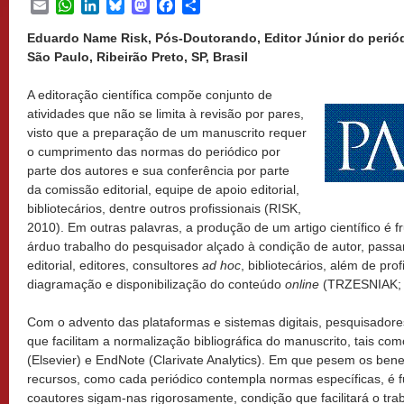
Email
WhatsApp
LinkedIn
Bluesky
Mastodon
Facebook
Share
Eduardo Name Risk, Pós-Doutorando, Editor Júnior do periód
São Paulo, Ribeirão Preto, SP, Brasil
A editoração científica compõe conjunto de
atividades que não se limita à revisão por pares,
visto que a preparação de um manuscrito requer
o cumprimento das normas do periódico por
parte dos autores e sua conferência por parte
da comissão editorial, equipe de apoio editorial,
bibliotecários, dentre outros profissionais (RISK,
2010). Em outras palavras, a produção de um artigo científico é 
árduo trabalho do pesquisador alçado à condição de autor, passa
editorial, editores, consultores
ad hoc
, bibliotecários, além de pro
diagramação e disponibilização do conteúdo
online
(TRZESNIAK; 
Com o advento das plataformas e sistemas digitais, pesquisador
que facilitam a normalização bibliográfica do manuscrito, tais co
(Elsevier) e EndNote (Clarivate Analytics). Em que pesem os bene
recursos, como cada periódico contempla normas específicas, é 
coautores sigam-nas rigorosamente, condição que facilitará o trab