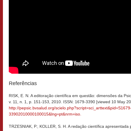
Referências
RISK, E. N. A editoração científica em questão: dimensões da Psi
v. 11, n. 1, p. 151-153, 2010. ISSN: 1679-3390 [viewed 10 May 20
http://pepsic.bvsalud.org/scielo.php?script=sci_arttext&pid=S1679
33902010000100015&lng=pt&nrm=iso.
TRZESNIAK, P.; KOLLER, S. H. A redação científica apresentada po