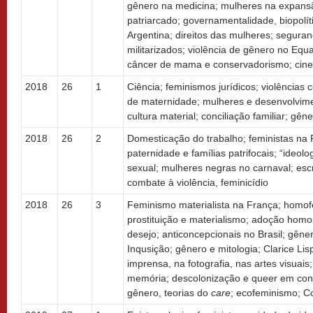
gênero na medicina; mulheres na expansã
patriarcado; governamentalidade, biopolíti
Argentina; direitos das mulheres; segura
militarizados; violência de gênero no Equ
câncer de mama e conservadorismo; cine
2018
26
1
Ciência; feminismos jurídicos; violências 
de maternidade; mulheres e desenvolvime
cultura material; conciliação familiar; gên
2018
26
2
Domesticação do trabalho; feministas na 
paternidade e famílias patrifocais; “ideol
sexual; mulheres negras no carnaval; escr
combate à violência, feminicídio
2018
26
3
Feminismo materialista na França; homo
prostituição e materialismo; adoção homop
desejo; anticoncepcionais no Brasil; gêner
Inqusição; gênero e mitologia; Clarice Li
imprensa, na fotografia, nas artes visuais
memória; descolonização e queer em cont
gênero, teorias do
care
; ecofeminismo; C