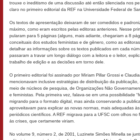
trouxe o ineditismo de uma discussão até então silenciada nos peri
claro no primeiro editorial da REF na Universidade Federal de Sa
Os textos de apresentação deixaram de ser comedidos e padron
máximo, como eram escritos pelas editoras anteriores. Nesse pri
pularam para 5 páginas (alguns, mais adiante, chegariam a 8 pág
conceituais dos estudos feministas e de gênero, como as editora
detalhar as informações sobre os textos publicados em cada núme
passaram a travar um longo diálogo com a leitora e o leitor, exp
trabalho de edição e as decisões em torno dele.
O primeiro editorial foi assinado por Miriam Pillar Grossi e Claudi
mencionavam inclusive estratégias de distribuição da publicação,
meio de núcleos de pesquisa, de Organizações Não Governament
e feministas. Pela primeira vez, falava-se em uma possibilidade “
migrando para o formato digital, mas ainda conservando a public
aproveitavam para explicar as novas normas, mais adequadas às
periódicos científicos. A REF migrava para a UFSC com olhos no 
às crises, que certamente viriam.
No volume 9, número 2, de 2001, Luzinete Simões Minella se jun