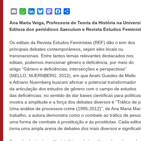
Email
WhatsApp
LinkedIn
Bluesky
Mastodon
Facebook
Share
Ana Maria Veiga, Professora de Teoria da História na Univers
Editora dos periódicos
Saeculum
e Revista Estudos Feminist
Os editais da Revista Estudos Feministas (REF) dão o tom dos
principais debates contemporâneos, sejam eles locais ou
transnacionais. Entre tantos temas relevantes destacados nos
editais, podemos mencionar gênero e deficiência, por meio do
artigo “Gênero e deficiências: intersecções e perspectivas”
(MELLO; NUERNBERG, 2012), em que Anahi Guedes de Mello
e Adriano Nuernberg buscam afirmar o potencial transformador
da articulação dos estudos de gênero com o campo de estudos
das deficiências, no sentido de dar bases científicas para política
mostra a amplitude e a força dos debates diversos é “Tráfico de
Uma análise de processos-crime (1995-2012)”, de Ana Maria Ma
trabalho, a autora demonstra como o combate ao tráfico de pes
uma forma de combate à prostituição e às prostitutas. Cada edito
torna uma ampla arena de debates dos mais diversos e significati