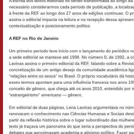
A escrita dos textos editoriais foi sendo transformada ao longo da 
necessário considerarmos cada período de publicação, a localizaç
à frente da REF ao longo dos 27 anos de edições contínuas. O pró
assina o editorial impacta na leitura e na recepção dessa aprese
contextualização e posicionamento político.
A REF no Rio de Janeiro
Um primeiro período teve início com o lançamento do periódico n
a sede editorial se manteve até 1998. No número 0, de 1992, a c
Lavinas assina o primeiro editorial da REF, falando sobre a Revi
concretização de um antigo desejo da comunidade acadêmica lig
“relações entre os sexos” no Brasil. O próprio vocabulário dá his
esses termos apontam para uma influência francesa nos anos 19
conceito de gênero, que chega até os anos 2010, entendido por 
“estrangeirismo” americano — gênero.
Em editorial de duas páginas, Lena Lavinas argumentava no núm
renovaram o conhecimento nas Ciências Humanas e Sociais desd
partir da reflexão histórica sobre o lugar subordinado das mulher
texto já traçava um panorama do que seria a perspectiva do peri
debates que aproximavam academia e ativismo político. Fazer p