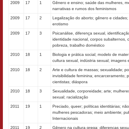
2009
17
1
Gênero e ensino; saúde das mulheres, me
narrativas e rumos dos feminismos
2009
17
2
Legalização do aborto; gênero e cidades; e
erotismo
2009
17
3
Psicanálise, diferença sexual, identificaç
identidade nacional, corpos subalternos, 
pobreza, trabalho doméstico
2010
18
1
Biologia e prática social; modelo de matern
cultura sexual, indústria sexual; imagens 
2010
18
2
Arte e cultura de massas; sexualidade; polí
invisibilidade feminina; encarceramento; 
cientistas; diáspora
2010
18
3
Sexualidade, corporeidade; arte; mulheres
sexual; racialização
2011
19
1
Preciado, queer; políticas identitárias; n
mulheres pescadoras; meio ambiente; pub
Internacionais
2011
19
2
Gênero na cultura grega; diferenças sexuai