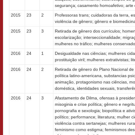
segurança; casamento homoafetivo; arte
2015
23
2
Professoras trans; cuidadoras da terra, es
violência de gênero; gênero e biomedicina;
2015
23
3
Retirada de gênero dos currículos; home
escolarização; interseccionalidade; migraç
mulheres no tráfico; mulheres conservado
2016
24
1
Desigualdade nas ciências; mulheres cidad
prostituição viril; mulheres extrativistas; li
2016
24
2
Retirada de gênero do Plano Nacional de
política latino-americana, substancias psi
animação, protagonismo nas ciências, mod
doméstica, identidades sexuais, transfer
2016
24
3
Afastamento de Dilma, ofensas à presiden
misoginia e crise política; gênero e negri
pornografia e sexologia; biopolítica e ativi
político; performance; literatura; mulher c
violência contra sertanejas; mulheres rura
feminismo como estigma; feminismos desc