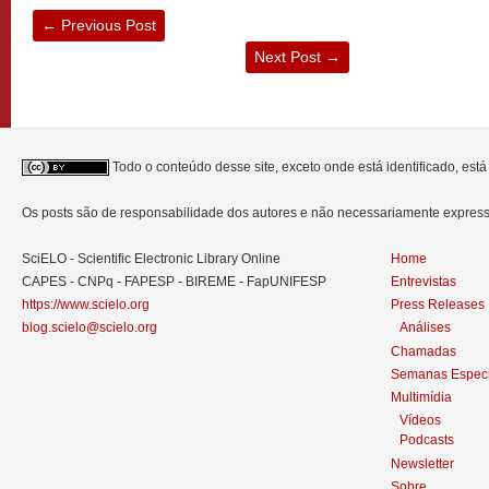
←
Previous Post
Next Post
→
Todo o conteúdo desse site, exceto onde está identificado, est
Os posts são de responsabilidade dos autores e não necessariamente expre
SciELO - Scientific Electronic Library Online
Home
CAPES - CNPq - FAPESP - BIREME - FapUNIFESP
Entrevistas
https://www.scielo.org
Press Releases
blog.scielo@scielo.org
Análises
Chamadas
Semanas Especi
Multimídia
Vídeos
Podcasts
Newsletter
Sobre