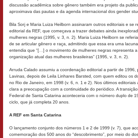
discussão acadêmica sobre gênero também era projeto da public
aproximava das pautas e da agenda internacional dos gender stu
Bila Sorj e Maria Luiza Heilborn assinaram outros editoriais e s
editorial da REF, que começava a trazer debates ainda inexplora
mulheres negras (1995, v. 3, n. 2). Maria Luiza Heilborn se referi
de se articular gênero e raça, admitindo que essa era uma lacuna 
entendia que “[…] o movimento de mulheres negras representa a 
organização atual das mulheres brasileiras” (1995, v. 3, n. 2).
Arruda Calado assumiu a coordenação editorial a partir de 1996, 
Lavinas, depois de Leila Linhares Barsted, com quem editou os d
no Rio de Janeiro, em 1998 (v. 6, n. 1 e 2). Nos últimos editoriai
clara a preocupação com a continuidade do periódico. A transiçã
Federal de Santa Catarina aconteceria com o número duplo de 19
ciclo, que já completa 20 anos.
A REF em Santa Catarina
O lançamento conjunto dos números 1 e 2 de 1999 (v. 7), que aco
comemoração dos 500 anos do “descobrimento”, por meio do dos