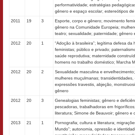
performatividade; estratégias pedagógica
gênero e espaço escolar; estereótipos de
2011
19
3
Esporte, corpo e gênero; movimento feminis
gênero na Comunidade Europeia; mulhere
teatro; sexualidade; paternidade; gênero 
2012
20
1
“Adoção à brasileira”; legítima defesa da
feministas; público e privado; paternalism
saúde reprodutiva; maternidade construí
homens no trabalho doméstico; Marcha M
2012
20
2
Sexualidade masculina e envelhecimento; 
mulheres muçulmanas; transidentidades, 
expressões travestis, abjeção, monstruosi
gênero
2012
20
3
Genealogias feministas; gênero e deficiênc
pescadoras, trabalhadoras em frigoríficos;
literatura; Simone de Beauvoir; gênero e c
2013
21
1
Pornografia; cultura e literatura; migraçõ
Mundo”; autonomia, opressão e identidade