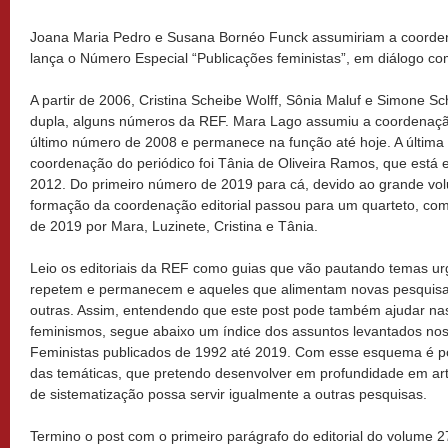
Joana Maria Pedro e Susana Bornéo Funck assumiriam a coord
lança o Número Especial “Publicações feministas”, em diálogo co
A partir de 2006, Cristina Scheibe Wolff, Sônia Maluf e Simone S
dupla, alguns números da REF. Mara Lago assumiu a coordenação
último número de 2008 e permanece na função até hoje. A última
coordenação do periódico foi Tânia de Oliveira Ramos, que está e
2012. Do primeiro número de 2019 para cá, devido ao grande vol
formação da coordenação editorial passou para um quarteto, co
de 2019 por Mara, Luzinete, Cristina e Tânia.
Leio os editoriais da REF como guias que vão pautando temas ur
repetem e permanecem e aqueles que alimentam novas pesquisa
outras. Assim, entendendo que este post pode também ajudar nas
feminismos, segue abaixo um índice dos assuntos levantados nos 
Feministas publicados de 1992 até 2019. Com esse esquema é 
das temáticas, que pretendo desenvolver em profundidade em arti
de sistematização possa servir igualmente a outras pesquisas.
Termino o post com o primeiro parágrafo do editorial do volume 