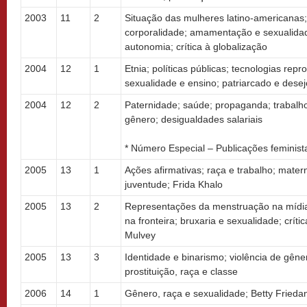
2003
11
2
Situação das mulheres latino-americanas
corporalidade; amamentação e sexualidad
autonomia; crítica à globalização
2004
12
1
Etnia; políticas públicas; tecnologias repro
sexualidade e ensino; patriarcado e desej
2004
12
2
Paternidade; saúde; propaganda; trabalh
gênero; desigualdades salariais
* Número Especial – Publicações feminist
2005
13
1
Ações afirmativas; raça e trabalho; mater
juventude; Frida Khalo
2005
13
2
Representações da menstruação na mídia
na fronteira; bruxaria e sexualidade; crít
Mulvey
2005
13
3
Identidade e binarismo; violência de gêner
prostituição, raça e classe
2006
14
1
Gênero, raça e sexualidade; Betty Frieda