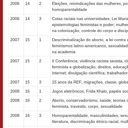
2006
14
2
Eleições, reivindicações das mulheres, pol
homoparentalidade
2006
14
3
Cotas raciais nas universidades; Lei Mar
epistemologias feministas e poder; mulhe
na colonização; controle do corpo e discip
2007
15
1
Descriminalização do aborto, a lei contra 
feminismos latino-americanos, sexualidade
na academia
2007
15
2
II Conferência; violência racista sexista, 
feminista e globalização; direitos, educaç
internet; divulgação científica; trabalhador
2007
15
3
15 anos da REF; migrações, classe, glob
2008
16
1
Jogos eletrônicos, Frida Khalo, papéis soc
2008
16
2
Aborto, conservadorismo, saúde, teorias
feminista, travestis, corpo, sexualidade
2008
16
3
Homoparentalidade, masculinidades, sexu
literatura, discriminação étnico-racial, m