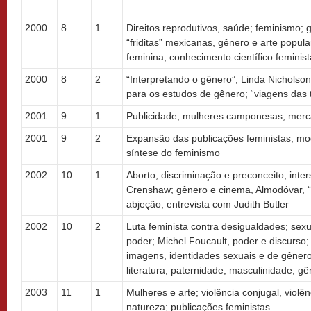
2000
8
1
Direitos reprodutivos, saúde; feminismo;
“friditas” mexicanas, gênero e arte popular
feminina; conhecimento científico feminist
2000
8
2
“Interpretando o gênero”, Linda Nicholson
para os estudos de gênero; “viagens das 
2001
9
1
Publicidade, mulheres camponesas, mercad
2001
9
2
Expansão das publicações feministas; mod
síntese do feminismo
2002
10
1
Aborto; discriminação e preconceito; inte
Crenshaw; gênero e cinema, Almodóvar, “
abjeção, entrevista com Judith Butler
2002
10
2
Luta feminista contra desigualdades; sexu
poder; Michel Foucault, poder e discurso;
imagens, identidades sexuais e de gênero
literatura; paternidade, masculinidade; gê
2003
11
1
Mulheres e arte; violência conjugal, violên
natureza; publicações feministas