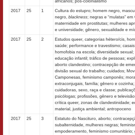
africanos; pós-colonialismo
2017
25
1
Cultura do estupro; homem negro, mascul
negro,
blackness
; negras e “mulatas” em
maternidade em prostitutas; mulheres apr
e universidade; gênero, sexualidade e mí
2017
25
2
Estudos queer, categorias hétero/cis, hom
saúde; performance e travestismo; casai
homofobia na escola; diversidade sexual;
educação infantil; tráfico de pessoas; expl
aborto clandestino; contracepção de eme
divisão sexual do trabalho; cuidados; Mo
Camponesas, feminismo camponês; mora
extraconjugais, família; gênero e cozinh
cuidadoras, sexo, raça e classe; publicaçõ
psicólogas; profissões, gênero e televis
crítica queer, zonas de clandestinidade;
material, justiça ambiental; antropoceno
2017
25
3
Estatuto do Nascituro, aborto; contracepç
subalternidade, mulheres negras; feminism
empoderamento, feminismo comunitário; 