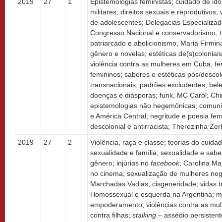
2019
27
1
Epistemologias feministas; cuidado de id
militares; direitos sexuais e reprodutivos
de adolescentes; Delegacias Especializa
Congresso Nacional e conservadorismo; t
patriarcado e abolicionismo, Maria Firmin
gênero e novelas; estéticas de(s)coloniais
violência contra as mulheres em Cuba, fem
femininos; saberes e estéticas pós/descol
transnacionais; padrões excludentes, bel
doenças e diásporas; funk, MC Carol; Ch
epistemologias não hegemônicas; comuni
e América Central; negritude e poesia fe
descolonial e antirracista; Therezinha Zer
2019
27
2
Violência, raça e classe; teorias do cuida
sexualidade e família; sexualidade e sabe
gênero; injúrias no
facebook
; Carolina Ma
no cinema; sexualização de mulheres neg
Marchadas Vadias; cisgeneridade; vidas tr
Homossexual e esquerda na Argentina; mul
empoderamento; violências contra as mul
contra filhas;
stalking
– assédio persistent