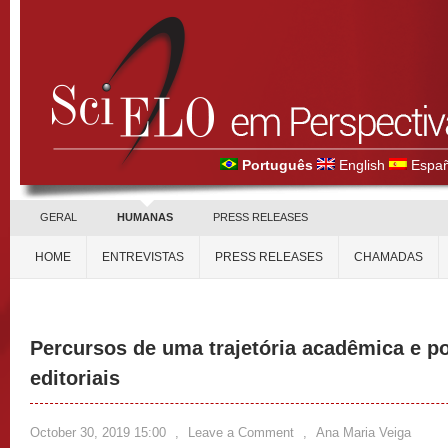
Português
English
Españ
GERAL
HUMANAS
PRESS RELEASES
HOME
ENTREVISTAS
PRESS RELEASES
CHAMADAS
Percursos de uma trajetória acadêmica e pol
editoriais
October 30, 2019 15:00
,
Leave a Comment
,
Ana Maria Veiga