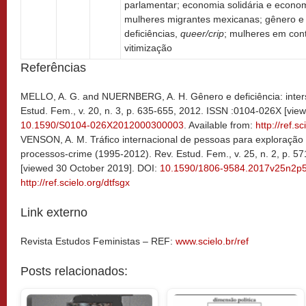
parlamentar; economia solidária e econom
mulheres migrantes mexicanas; gênero e 
deficiências,
queer/crip
; mulheres em cont
vitimização
Referências
MELLO, A. G. and NUERNBERG, A. H. Gênero e deficiência: inters
Estud. Fem., v. 20, n. 3, p. 635-655, 2012. ISSN :0104-026X [vie
10.1590/S0104-026X2012000300003
. Available from:
http://ref.s
VENSON, A. M. Tráfico internacional de pessoas para exploração
processos-crime (1995-2012). Rev. Estud. Fem., v. 25, n. 2, p. 
[viewed 30 October 2019]. DOI:
10.1590/1806-9584.2017v25n2p
http://ref.scielo.org/dtfsgx
Link externo
Revista Estudos Feministas – REF:
www.scielo.br/ref
Posts relacionados: