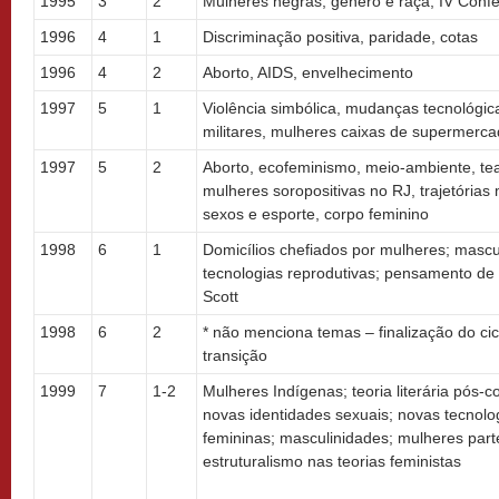
1995
3
2
Mulheres negras, gênero e raça; IV Conf
1996
4
1
Discriminação positiva, paridade, cotas
1996
4
2
Aborto, AIDS, envelhecimento
1997
5
1
Violência simbólica, mudanças tecnológic
militares, mulheres caixas de supermerc
1997
5
2
Aborto, ecofeminismo, meio-ambiente, tea
mulheres soropositivas no RJ, trajetórias 
sexos e esporte, corpo feminino
1998
6
1
Domicílios chefiados por mulheres; mascul
tecnologias reprodutivas; pensamento de 
Scott
1998
6
2
* não menciona temas – finalização do cic
transição
1999
7
1-2
Mulheres Indígenas; teoria literária pós-c
novas identidades sexuais; novas tecnolo
femininas; masculinidades; mulheres parte
estruturalismo nas teorias feministas