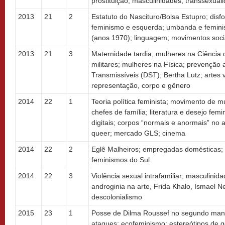
prostituição; masculinidades; transsexual
2013
21
2
Estatuto do Nascituro/Bolsa Estupro; disfo
feminismo e esquerda; umbanda e femini
(anos 1970); linguagem; movimentos socia
2013
21
3
Maternidade tardia; mulheres na Ciênci
militares; mulheres na Física; prevençã
Transmissíveis (DST); Bertha Lutz; artes vi
representação, corpo e gênero
2014
22
1
Teoria política feminista; movimento de m
chefes de família; literatura e desejo femi
digitais; corpos “normais e anormais” no 
queer; mercado GLS; cinema
2014
22
2
Eglê Malheiros; empregadas domésticas; 
feminismos do Sul
2014
22
3
Violência sexual intrafamiliar; masculini
androginia na arte, Frida Khalo, Ismael N
descolonialismo
2015
23
1
Posse de Dilma Roussef no segundo mand
ataques; ecofeminismo; estereótipos de 