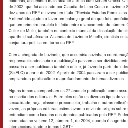
editoriais, assumindo mais adiante a troca com Miriam Grossi. O 
de 2002, que foi assinado por Claudia de Lima Costa e Luzinete
dez anos da REF e levava um título: “Revista Estudos Feministas
A efeméride ajudou a fazer um balanço geral do que foi o periód
que um primeiro paralelo foi feito entre o lançamento do númer
Collor de Mello, também no contexto mundial da dissolução do blo
apartheid sul-africano. A caneta de Luzinete Minella, cientista soci
conjuntura política em torno da REF.
Com a chegada de Luzinete, que assumiria sozinha a coordenaçã
responsabilidades sobre a publicação passam a ser divididas entr
passaria a ser publicada também online, já fazendo parte do index
(SciELO) a partir de 2002. A partir de 2004 passaram a ser publi
ampliando a publicação e o aprofundamento de temas diversos.
Alguns temas acompanham os 27 anos de publicação como assu
na escrita dos editoriais. Entre eles estão os diversos tipos de vi
sexualidade, raça, classe e preconceito, trabalho e outras reflex
vezes, as próprias editoras estimulavam o envio de artigos sobr
entendiam como lacunas nos debates publicados pela REF. Pod
chamadas no volume 12, número 1, de 2004, quando é sugerido o
interseccionalidade e temas LGBT+.