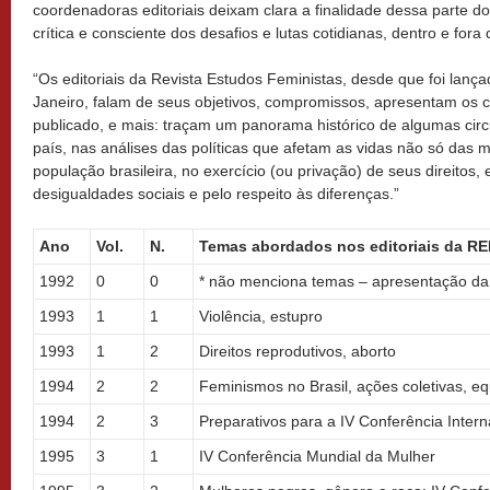
coordenadoras editoriais deixam clara a finalidade dessa parte do
crítica e consciente dos desafios e lutas cotidianas, dentro e for
“Os editoriais da Revista Estudos Feministas, desde que foi lanç
Janeiro, falam de seus objetivos, compromissos, apresentam os
publicado, e mais: traçam um panorama histórico de algumas circ
país, nas análises das políticas que afetam as vidas não só das 
população brasileira, no exercício (ou privação) de seus direitos,
desigualdades sociais e pelo respeito às diferenças.”
Ano
Vol.
N.
Temas abordados nos editoriais da RE
1992
0
0
* não menciona temas – apresentação d
1993
1
1
Violência, estupro
1993
1
2
Direitos reprodutivos, aborto
1994
2
2
Feminismos no Brasil, ações coletivas, e
1994
2
3
Preparativos para a IV Conferência Inter
1995
3
1
IV Conferência Mundial da Mulher