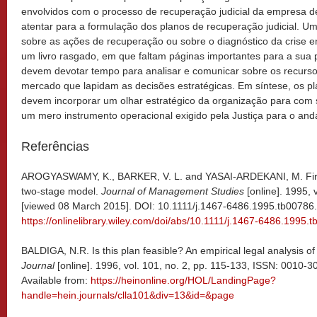
envolvidos com o processo de recuperação judicial da empresa d
atentar para a formulação dos planos de recuperação judicial. U
sobre as ações de recuperação ou sobre o diagnóstico da crise 
um livro rasgado, em que faltam páginas importantes para a sua
devem devotar tempo para analisar e comunicar sobre os recursos
mercado que lapidam as decisões estratégicas. Em síntese, os pl
devem incorporar um olhar estratégico da organização para com
um mero instrumento operacional exigido pela Justiça para o an
Referências
AROGYASWAMY, K., BARKER, V. L. and YASAI-ARDEKANI, M. Firm 
two-stage model.
Journal of Management Studies
[online]. 1995, 
[viewed 08 March 2015]. DOI: 10.1111/j.1467-6486.1995.tb00786.x
https://onlinelibrary.wiley.com/doi/abs/10.1111/j.1467-6486.1995.
BALDIGA, N.R. Is this plan feasible? An empirical legal analysis of 
Journal
[online]. 1996, vol. 101, no. 2, pp. 115-133, ISSN: 0010-
Available from:
https://heinonline.org/HOL/LandingPage?
handle=hein.journals/clla101&div=13&id=&page