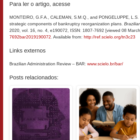
Para ler o artigo, acesse
MONTEIRO, G.F.A., CALEMAN, S.M.Q., and PONGELUPPE, L.S. F
strategic components of bankruptcy reorganization plans.
Brazilia
2020, vol. 16, no. 4, e190072, ISSN: 1807-7692 [viewed 08 Marc
7692bar2019190072
. Available from:
http://ref.scielo.org/tn3c23
Links externos
Brazilian Administration Review – BAR:
www.scielo.br/bar/
Posts relacionados: