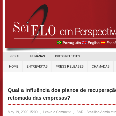
Português
English
Españ
GERAL
HUMANAS
PRESS RELEASES
HOME
ENTREVISTAS
PRESS RELEASES
CHAMADAS
Qual a influência dos planos de recuperação
retomada das empresas?
May 19, 2020 15:00
,
Leave a Comment
,
BAR - Brazilian Administr