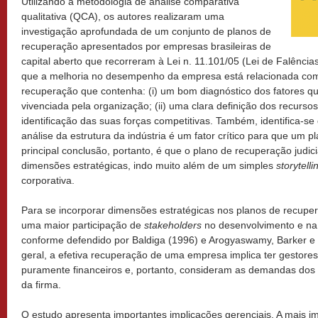
Utilizando a metodologia de análise comparativa
qualitativa (QCA), os autores realizaram uma
investigação aprofundada de um conjunto de planos de
recuperação apresentados por empresas brasileiras de
capital aberto que recorreram à Lei n. 11.101/05 (Lei de Falênci
que a melhoria no desempenho da empresa está relacionada co
recuperação que contenha: (i) um bom diagnóstico dos fatores qu
vivenciada pela organização; (ii) uma clara definição dos recursos i
identificação das suas forças competitivas. Também, identifica-s
análise da estrutura da indústria é um fator crítico para que um 
principal conclusão, portanto, é que o plano de recuperação judi
dimensões estratégicas, indo muito além de um simples
storytelli
corporativa.
Para se incorporar dimensões estratégicas nos planos de recupera
uma maior participação de
stakeholders
no desenvolvimento e na
conforme defendido por Baldiga (1996) e Arogyaswamy, Barker e
geral, a efetiva recuperação de uma empresa implica ter gestor
puramente financeiros e, portanto, consideram as demandas dos
da firma.
O estudo apresenta importantes implicações gerenciais. A mais i