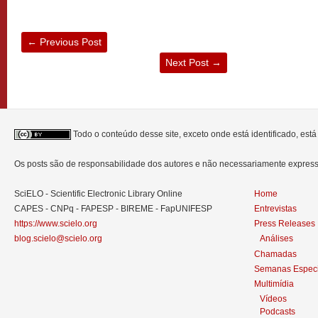
←
Previous Post
Next Post
→
Todo o conteúdo desse site, exceto onde está identificado, est
Os posts são de responsabilidade dos autores e não necessariamente expre
SciELO - Scientific Electronic Library Online
Home
CAPES - CNPq - FAPESP - BIREME - FapUNIFESP
Entrevistas
https://www.scielo.org
Press Releases
blog.scielo@scielo.org
Análises
Chamadas
Semanas Especi
Multimídia
Vídeos
Podcasts