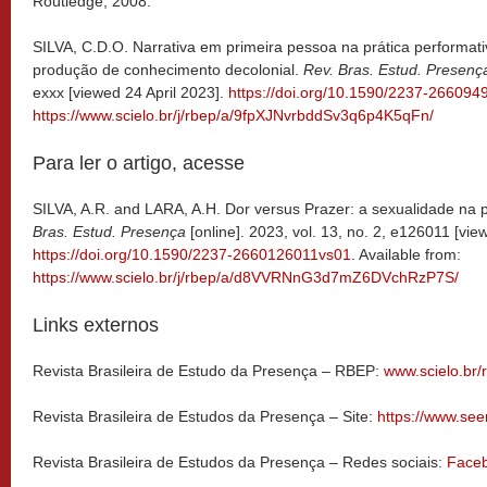
Routledge, 2008.
SILVA, C.D.O. Narrativa em primeira pessoa na prática performat
produção de conhecimento decolonial.
Rev. Bras. Estud.
Presenç
exxx [viewed 24 April 2023].
https://doi.org/10.1590/2237-266094
https://www.scielo.br/j/rbep/a/9fpXJNvrbddSv3q6p4K5qFn/
Para ler o artigo, acesse
SILVA, A.R. and LARA, A.H. Dor versus Prazer: a sexualidade na
Bras. Estud. Presença
[online]. 2023, vol. 13, no. 2, e126011 [vie
https://doi.org/10.1590/2237-2660126011vs01
. Available from:
https://www.scielo.br/j/rbep/a/d8VVRNnG3d7mZ6DVchRzP7S/
Links externos
Revista Brasileira de Estudo da Presença – RBEP:
www.scielo.br/
Revista Brasileira de Estudos da Presença – Site:
https://www.see
Revista Brasileira de Estudos da Presença – Redes sociais:
Face