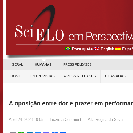
Português
English
Españ
GERAL
HUMANAS
PRESS RELEASES
HOME
ENTREVISTAS
PRESS RELEASES
CHAMADAS
A oposição entre dor e prazer em performa
April 24, 2023 10:05
,
Leave a Comment
,
Aila Regina da Silva