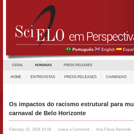
Português
English
Españ
GERAL
HUMANAS
PRESS RELEASES
HOME
ENTREVISTAS
PRESS RELEASES
CHAMADAS
Os impactos do racismo estrutural para mu
carnaval de Belo Horizonte
February 15, 2024 10:00
,
Leave a Comment
,
Ana Flávia Rezende