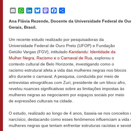
Email
WhatsApp
LinkedIn
Bluesky
Mastodon
Facebook
Share
Ana Flávia Rezende, Docente da Universidade Federal de Our
Gerais, Brasil.
Um recente estudo realizado por pesquisadoras da
Universidade Federal de Ouro Preto (UFOP) e Fundação
Getúlio Vargas (FGV), intitulado
Kandandu:
Identidade da
Mulher Negra, Racismo e o Carnaval de Rua
, explorou o
contexto cultural de Belo Horizonte, investigando como o
racismo estrutural afeta a vida das mulheres negras nos blocos
afro durante o carnaval. A pesquisa, conduzida por meio de
entrevistas etnográficas com Zuri, presidente de um bloco afro,
revelou nuances significativas sobre as limitações impostas às
mulheres negras ao negociarem por espaços sociais por meio
de expressões culturais na cidade.
O estudo, realizado ao longo de 4 anos, baseia-se nos conceitos 
narcísico, destacando como esses fenômenos influenciam a vida 
mulheres negras que tentam enfrentar estruturas racistas e sexist