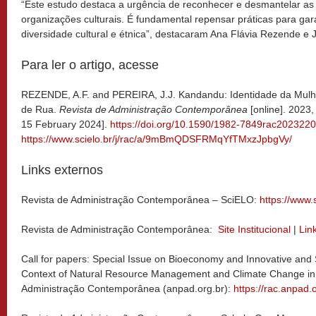
“Este estudo destaca a urgência de reconhecer e desmantelar as 
organizações culturais. É fundamental repensar práticas para gara
diversidade cultural e étnica”, destacaram Ana Flávia Rezende e 
Para ler o artigo, acesse
REZENDE, A.F. and PEREIRA, J.J. Kandandu: Identidade da Mulh
de Rua.
Revista de Administração Contemporânea
[online]. 2023,
15 February 2024].
https://doi.org/10.1590/1982-7849rac202322
https://www.scielo.br/j/rac/a/9mBmQDSFRMqYfTMxzJpbgVy/
Links externos
Revista de Administração Contemporânea – SciELO:
https://www.s
Revista de Administração Contemporânea:
Site Institucional
|
Lin
Call for papers: Special Issue on Bioeconomy and Innovative and 
Context of Natural Resource Management and Climate Change in
Administração Contemporânea (anpad.org.br):
https://rac.anpad.