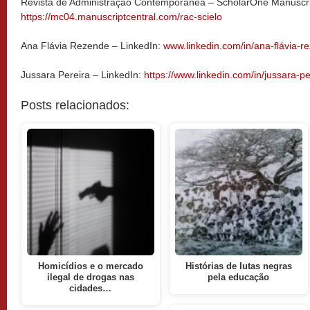
Revista de Administração Contemporânea – ScholarOne Manuscri
https://mc04.manuscriptcentral.com/rac-scielo
Ana Flávia Rezende – LinkedIn:
www.linkedin.com/in/ana-flávia-
Jussara Pereira – LinkedIn:
https://www.linkedin.com/in/jussara-p
Posts relacionados:
Homicídios e o mercado
Histórias de lutas negras
ilegal de drogas nas
pela educação
cidades…