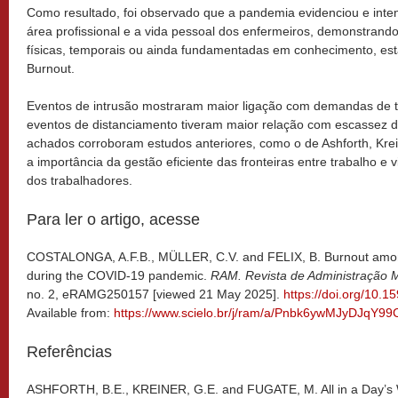
Como resultado, foi observado que a pandemia evidenciou e inten
área profissional e a vida pessoal dos enfermeiros, demonstrand
físicas, temporais ou ainda fundamentadas em conhecimento, es
Burnout.
Eventos de intrusão mostraram maior ligação com demandas de t
eventos de distanciamento tiveram maior relação com escassez de
achados corroboram estudos anteriores, como o de Ashforth, Krei
a importância da gestão eficiente das fronteiras entre trabalho e
dos trabalhadores.
Para ler o artigo, acesse
COSTALONGA, A.F.B., MÜLLER, C.V. and FELIX, B. Burnout among
during the COVID-19 pandemic.
RAM. Revista de Administração
no. 2, eRAMG250157 [viewed 21 May 2025].
https://doi.org/10
Available from:
https://www.scielo.br/j/ram/a/Pnbk6ywMJyDJqY99
Referências
ASHFORTH, B.E., KREINER, G.E. and FUGATE, M. All in a Day’s 