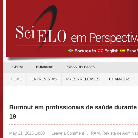
Português
English
Españ
GERAL
HUMANAS
PRESS RELEASES
HOME
ENTREVISTAS
PRESS RELEASES
CHAMADAS
Burnout em profissionais de saúde durante
19
May 21, 2025 14:00
,
Leave a Comment
,
RAM. Revista de Adminis