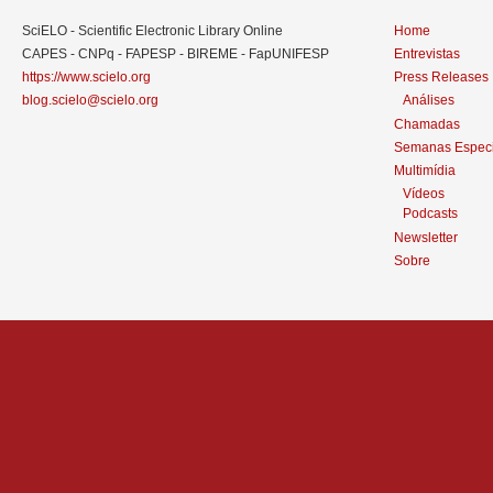
SciELO - Scientific Electronic Library Online
Home
CAPES - CNPq - FAPESP - BIREME - FapUNIFESP
Entrevistas
https://www.scielo.org
Press Releases
blog.scielo@scielo.org
Análises
Chamadas
Semanas Especi
Multimídia
Vídeos
Podcasts
Newsletter
Sobre