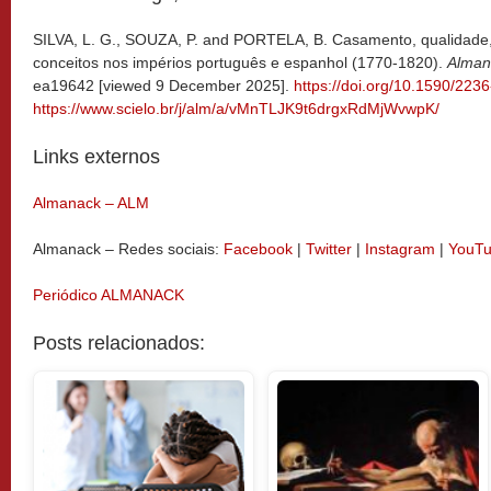
SILVA, L. G., SOUZA, P. and PORTELA, B. Casamento, qualidade, 
conceitos nos impérios português e espanhol (1770-1820).
Alman
ea19642 [viewed 9 December 2025].
https://doi.org/10.1590/22
https://www.scielo.br/j/alm/a/vMnTLJK9t6drgxRdMjWvwpK/
Links externos
Almanack – ALM
Almanack – Redes sociais:
Facebook
|
Twitter
|
Instagram
|
YouT
Periódico ALMANACK
Posts relacionados: