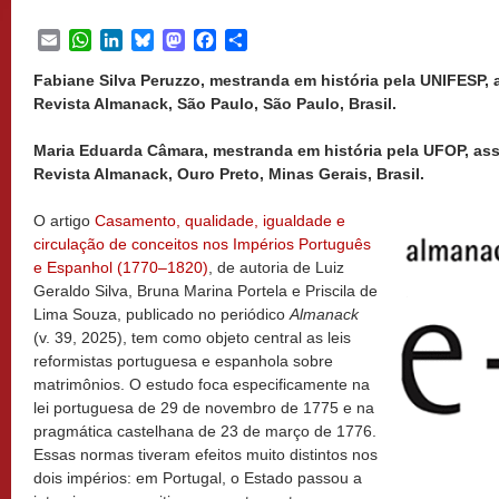
Email
WhatsApp
LinkedIn
Bluesky
Mastodon
Facebook
Share
Fabiane Silva Peruzzo, mestranda em história pela UNIFESP,
Revista Almanack, São Paulo, São Paulo, Brasil.
Maria Eduarda Câmara, mestranda em história pela UFOP, as
Revista Almanack, Ouro Preto, Minas Gerais, Brasil.
O artigo
Casamento, qualidade, igualdade e
circulação de conceitos nos Impérios Português
e Espanhol (1770–1820)
, de autoria de Luiz
Geraldo Silva, Bruna Marina Portela e Priscila de
Lima Souza, publicado no periódico
Almanack
(v. 39, 2025), tem como objeto central as leis
reformistas portuguesa e espanhola sobre
matrimônios. O estudo foca especificamente na
lei portuguesa de 29 de novembro de 1775 e na
pragmática castelhana de 23 de março de 1776.
Essas normas tiveram efeitos muito distintos nos
dois impérios: em Portugal, o Estado passou a