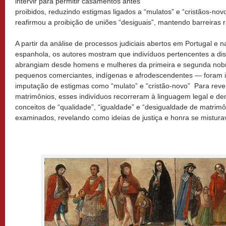
intervir para permitir casamentos antes
proibidos, reduzindo estigmas ligados a “mulatos” e “cristãos-no
reafirmou a proibição de uniões “desiguais”, mantendo barreiras r
A partir da análise de processos judiciais abertos em Portugal e
espanhola, os autores mostram que indivíduos pertencentes a dis
abrangiam desde homens e mulheres da primeira e segunda nobr
pequenos comerciantes, indígenas e afrodescendentes — foram 
imputação de estigmas como “mulato” e “cristão-novo” Para reve
matrimônios, esses indivíduos recorreram à linguagem legal e d
conceitos de “qualidade”, “igualdade” e “desigualdade de matrimô
examinados, revelando como ideias de justiça e honra se misturav