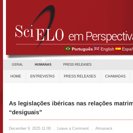
Português
English
Españ
GERAL
HUMANAS
PRESS RELEASES
HOME
ENTREVISTAS
PRESS RELEASES
CHAMADAS
As legislações ibéricas nas relações matri
“desiguais”
December 9, 2025 11:00
,
Leave a Comment
,
Almanack