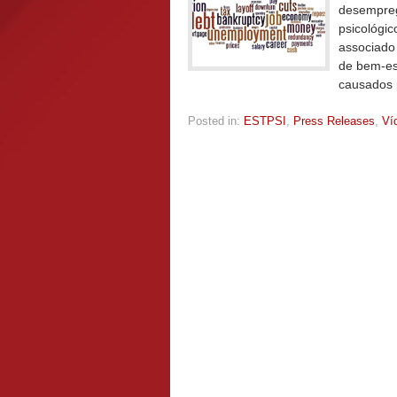
desempreg
psicológi
associado 
de bem-est
causados
Posted in:
ESTPSI
,
Press Releases
,
Ví