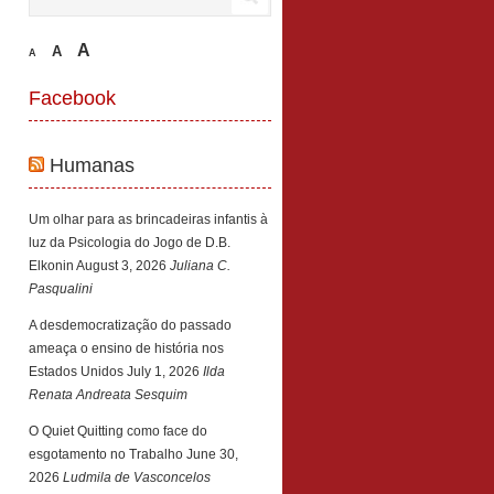
A
A
A
Facebook
Humanas
Um olhar para as brincadeiras infantis à
luz da Psicologia do Jogo de D.B.
Elkonin
August 3, 2026
Juliana C.
Pasqualini
A desdemocratização do passado
ameaça o ensino de história nos
Estados Unidos
July 1, 2026
Ilda
Renata Andreata Sesquim
O Quiet Quitting como face do
esgotamento no Trabalho
June 30,
2026
Ludmila de Vasconcelos