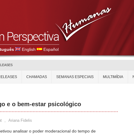
tuguês
English
Español
ELEASES
RELEASES
CHAMADAS
SEMANAS ESPECIAIS
MULTIMÍDIA
o e o bem-estar psicológico
t
,
Ariana Fidelis
jetivou analisar o poder moderacional do tempo de