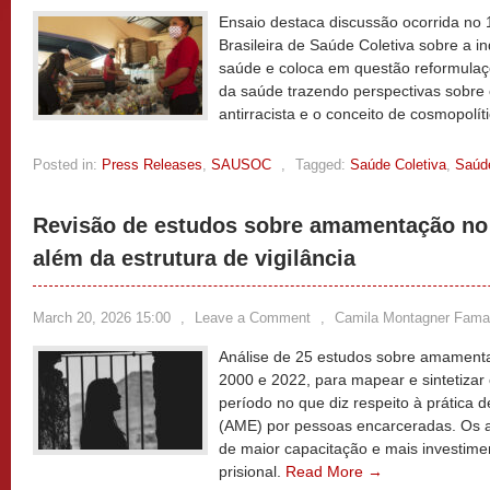
Ensaio destaca discussão ocorrida no
Brasileira de Saúde Coletiva sobre a i
saúde e coloca em questão reformula
da saúde trazendo perspectivas sobre
antirracista e o conceito de cosmopolít
Posted in:
Press Releases
,
SAUSOC
,
Tagged:
Saúde Coletiva
,
Saúd
Revisão de estudos sobre amamentação no c
além da estrutura de vigilância
March 20, 2026 15:00
,
Leave a Comment
,
Camila Montagner Fama
Análise de 25 estudos sobre amamenta
2000 e 2022, para mapear e sintetizar
período no que diz respeito à prática 
(AME) por pessoas encarceradas. Os 
de maior capacitação e mais investime
prisional.
Read More →