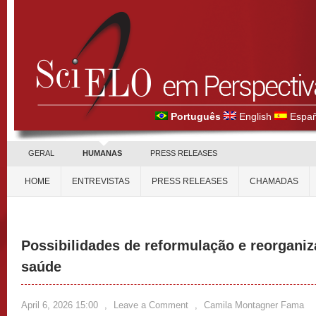
Português
English
Españ
GERAL
HUMANAS
PRESS RELEASES
HOME
ENTREVISTAS
PRESS RELEASES
CHAMADAS
Possibilidades de reformulação e reorgani
saúde
April 6, 2026 15:00
,
Leave a Comment
,
Camila Montagner Fama