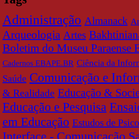
Administração
Almanack
Am
Arqueologia
Bakhtinian
Artes
Boletim do Museu Paraense 
Ciência da Info
Cadernos EBAPE.BR
Comunicação e Info
Saúde
Educação & Soci
& Realidade
Educação e Pesquisa
Ensai
em Educação
Estudos de Psic
Interface - Comunicação 