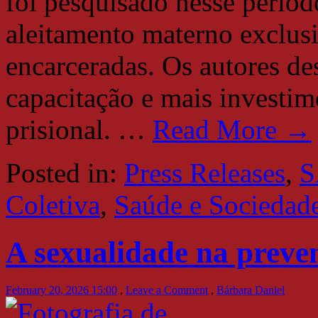
foi pesquisado nesse período
aleitamento materno exclu
encarceradas. Os autores de
capacitação e mais investim
prisional.
…
Read More →
Posted in:
Press Releases
,
S
Coletiva
,
Saúde e Sociedad
A sexualidade na prev
February 20, 2026 15:00
,
Leave a Comment
,
Bárbara Daniel