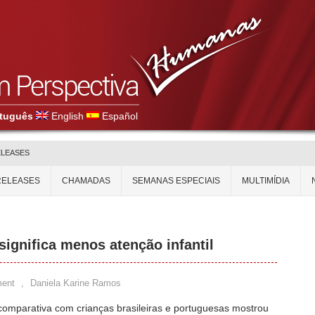
tuguês
English
Español
ELEASES
RELEASES
CHAMADAS
SEMANAS ESPECIAIS
MULTIMÍDIA
ignifica menos atenção infantil
ent
,
Daniela Karine Ramos
comparativa com crianças brasileiras e portuguesas mostrou