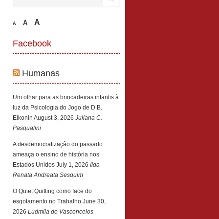
A
A
A
Facebook
Humanas
Um olhar para as brincadeiras infantis à
luz da Psicologia do Jogo de D.B.
Elkonin
August 3, 2026
Juliana C.
Pasqualini
A desdemocratização do passado
ameaça o ensino de história nos
Estados Unidos
July 1, 2026
Ilda
Renata Andreata Sesquim
O Quiet Quitting como face do
esgotamento no Trabalho
June 30,
2026
Ludmila de Vasconcelos