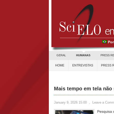
Por
GERAL
HUMANAS
PRESS R
HOME
ENTREVISTAS
PRESS 
Mais tempo em tela não s
January 9, 2026 15:00
,
Leave a Comm
Pesquisa 