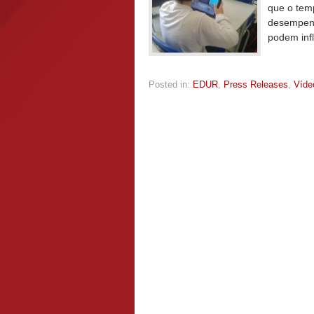
que o temp
desempenh
podem inf
Posted in:
EDUR
,
Press Releases
,
Víde