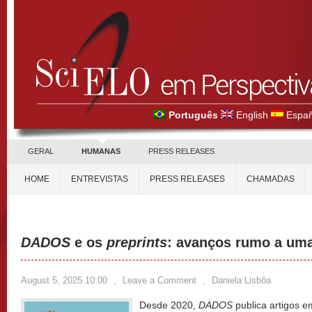
Português
English
Españ
GERAL
HUMANAS
PRESS RELEASES
HOME
ENTREVISTAS
PRESS RELEASES
CHAMADAS
DADOS
e os
preprints
: avanços rumo a uma
August 5, 2025 10:00
,
Leave a Comment
,
Daniela Lisbôa
Desde 2020,
DADOS
publica artigos 