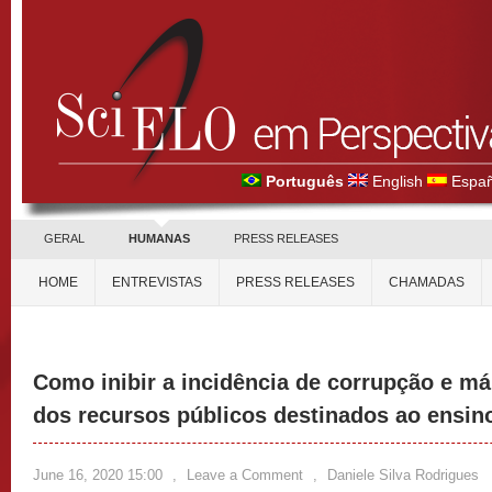
Português
English
Españ
GERAL
HUMANAS
PRESS RELEASES
HOME
ENTREVISTAS
PRESS RELEASES
CHAMADAS
Como inibir a incidência de corrupção e má
dos recursos públicos destinados ao ensin
June 16, 2020 15:00
,
Leave a Comment
,
Daniele Silva Rodrigues