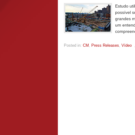
Estudo uti
possível s
grandes m
um entend
compreend
Posted in:
CM
,
Press Releases
,
Vídeo