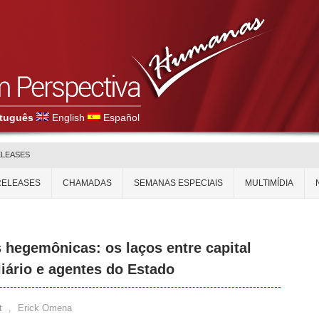
tuguês
English
Español
ELEASES
RELEASES
CHAMADAS
SEMANAS ESPECIAIS
MULTIMÍDIA
 hegemônicas: os laços entre capital
liário e agentes do Estado
t
,
Erick Omena