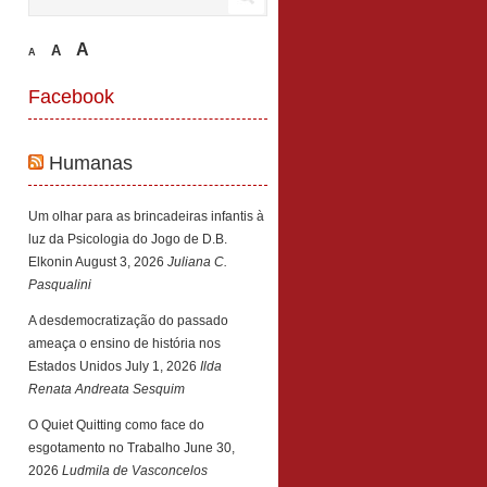
A
A
A
Facebook
Humanas
Um olhar para as brincadeiras infantis à
luz da Psicologia do Jogo de D.B.
Elkonin
August 3, 2026
Juliana C.
Pasqualini
A desdemocratização do passado
ameaça o ensino de história nos
Estados Unidos
July 1, 2026
Ilda
Renata Andreata Sesquim
O Quiet Quitting como face do
esgotamento no Trabalho
June 30,
2026
Ludmila de Vasconcelos