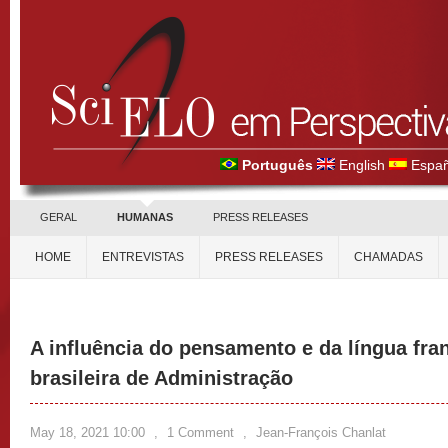
Português
English
Españ
GERAL
HUMANAS
PRESS RELEASES
HOME
ENTREVISTAS
PRESS RELEASES
CHAMADAS
A influência do pensamento e da língua fr
brasileira de Administração
May 18, 2021 10:00
,
1 Comment
,
Jean-François Chanlat