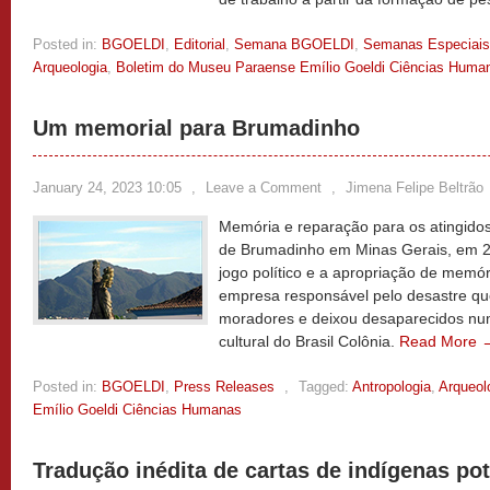
Posted in:
BGOELDI
,
Editorial
,
Semana BGOELDI
,
Semanas Especiais
Arqueologia
,
Boletim do Museu Paraense Emílio Goeldi Ciências Huma
Um memorial para Brumadinho
January 24, 2023 10:05
,
Leave a Comment
,
Jimena Felipe Beltrão
Memória e reparação para os atingido
de Brumadinho em Minas Gerais, em 2
jogo político e a apropriação de memó
empresa responsável pelo desastre qu
moradores e deixou desaparecidos numa
cultural do Brasil Colônia.
Read More 
Posted in:
BGOELDI
,
Press Releases
,
Tagged:
Antropologia
,
Arqueol
Emílio Goeldi Ciências Humanas
Tradução inédita de cartas de indígenas pot