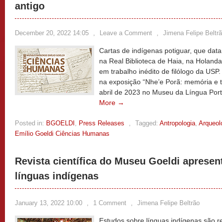
antigo
December 20, 2022 14:05
,
Leave a Comment
,
Jimena Felipe Beltr
Cartas de indígenas potiguar, que dat
na Real Biblioteca de Haia, na Holanda
em trabalho inédito de filólogo da US
na exposição “Nhe’e Porã: memória e 
abril de 2023 no Museu da Língua Po
More →
Posted in:
BGOELDI
,
Press Releases
,
Tagged:
Antropologia
,
Arqueol
Emílio Goeldi Ciências Humanas
Revista científica do Museu Goeldi apresen
línguas indígenas
January 13, 2022 10:00
,
1 Comment
,
Jimena Felipe Beltrão
Estudos sobre línguas indígenas são r