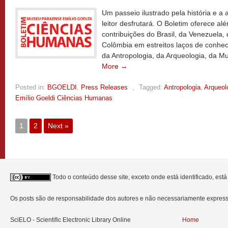
Um passeio ilustrado pela história e a 
leitor desfrutará. O Boletim oferece a
contribuições do Brasil, da Venezuela,
Colômbia em estreitos laços de conhe
da Antropologia, da Arqueologia, da M
More →
Posted in:
BGOELDI
,
Press Releases
,
Tagged:
Antropologia
,
Arqueol
Emílio Goeldi Ciências Humanas
1
2
Next »
Todo o conteúdo desse site, exceto onde está identificado, est
Os posts são de responsabilidade dos autores e não necessariamente expre
SciELO - Scientific Electronic Library Online
Home