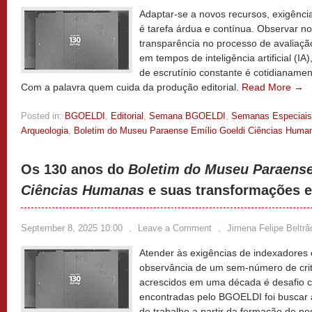
Adaptar-se a novos recursos, exigência
é tarefa árdua e contínua. Observar nor
transparência no processo de avaliaç
em tempos de inteligência artificial (I
de escrutínio constante é cotidianamen
Com a palavra quem cuida da produção editorial.
Read More →
Posted in:
BGOELDI
,
Editorial
,
Semana BGOELDI
,
Semanas Especiais
Arqueologia
,
Boletim do Museu Paraense Emílio Goeldi Ciências Huma
Os 130 anos do
Boletim do Museu Paraense
Ciências Humanas
e suas transformações ed
September 8, 2025 10:00
,
Leave a Comment
,
Jimena Felipe Beltrã
Atender às exigências de indexadores 
observância de um sem-número de crit
acrescidos em uma década é desafio 
encontradas pelo BGOELDI foi buscar a
de trabalho a partir da formação de p