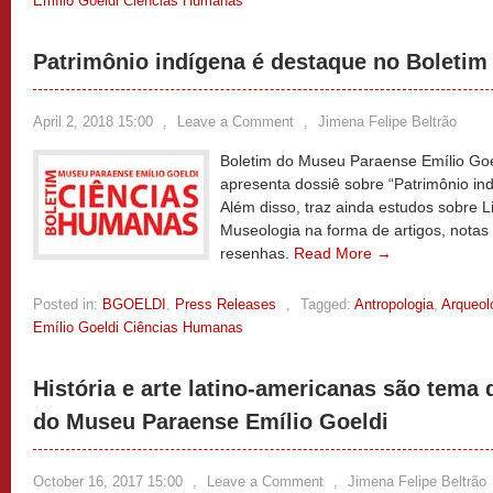
Emílio Goeldi Ciências Humanas
Patrimônio indígena é destaque no Boleti
April 2, 2018 15:00
,
Leave a Comment
,
Jimena Felipe Beltrão
Boletim do Museu Paraense Emílio Goe
apresenta dossiê sobre “Patrimônio ind
Além disso, traz ainda estudos sobre Li
Museologia na forma de artigos, notas
resenhas.
Read More →
Posted in:
BGOELDI
,
Press Releases
,
Tagged:
Antropologia
,
Arqueol
Emílio Goeldi Ciências Humanas
História e arte latino-americanas são tema 
do Museu Paraense Emílio Goeldi
October 16, 2017 15:00
,
Leave a Comment
,
Jimena Felipe Beltrão