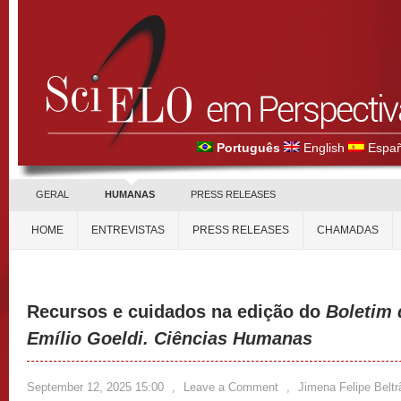
Português
English
Españ
GERAL
HUMANAS
PRESS RELEASES
HOME
ENTREVISTAS
PRESS RELEASES
CHAMADAS
Recursos e cuidados na edição do
Boletim
Emílio Goeldi. Ciências Humanas
September 12, 2025 15:00
,
Leave a Comment
,
Jimena Felipe Beltr