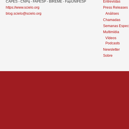
CAPES - CNPq - FAPESP - BIREME - FapUNIFESP
Entrevistas
https://www.scielo.org
Press Releases
blog.scielo@scielo.org
Análises
Chamadas
Semanas Especi
Multimídia
Vídeos
Podcasts
Newsletter
Sobre