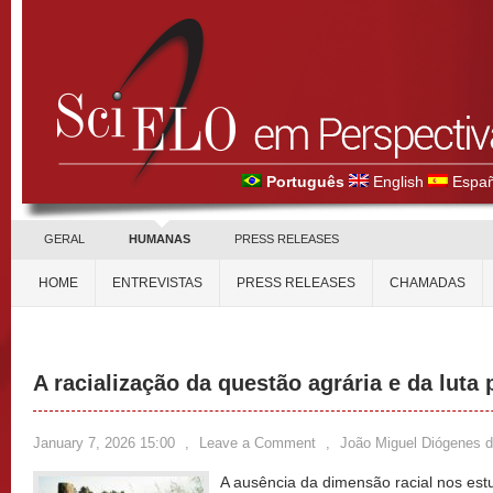
Português
English
Españ
GERAL
HUMANAS
PRESS RELEASES
HOME
ENTREVISTAS
PRESS RELEASES
CHAMADAS
A racialização da questão agrária e da luta p
January 7, 2026 15:00
,
Leave a Comment
,
João Miguel Diógenes d
A ausência da dimensão racial nos estu