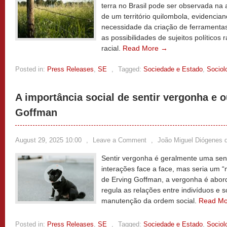
terra no Brasil pode ser observada na 
de um território quilombola, evidencian
necessidade da criação de ferramentas
as possibilidades de sujeitos políticos r
racial.
Read More →
Posted in:
Press Releases
,
SE
,
Tagged:
Sociedade e Estado
,
Sociol
A importância social de sentir vergonha e 
Goffman
August 29, 2025 10:00
,
Leave a Comment
,
João Miguel Diógenes 
Sentir vergonha é geralmente uma se
interações face a face, mas seria um “
de Erving Goffman, a vergonha é ab
regula as relações entre indivíduos e 
manutenção da ordem social.
Read M
Posted in:
Press Releases
,
SE
,
Tagged:
Sociedade e Estado
,
Sociol