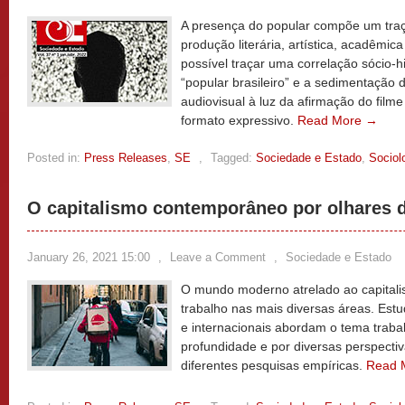
A presença do popular compõe um traç
produção literária, artística, acadêmica
possível traçar uma correlação sócio-hi
“popular brasileiro” e a sedimentação 
audiovisual à luz da afirmação do fi
formato expressivo.
Read More →
Posted in:
Press Releases
,
SE
,
Tagged:
Sociedade e Estado
,
Sociol
O capitalismo contemporâneo por olhares 
January 26, 2021 15:00
,
Leave a Comment
,
Sociedade e Estado
O mundo moderno atrelado ao capitalis
trabalho nas mais diversas áreas. Est
e internacionais abordam o tema traba
profundidade e por diversas perspectiv
diferentes pesquisas empíricas.
Read 