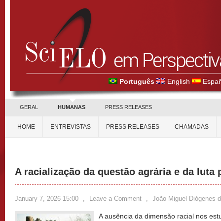
Português
English
Españ
GERAL
HUMANAS
PRESS RELEASES
HOME
ENTREVISTAS
PRESS RELEASES
CHAMADAS
A racialização da questão agrária e da luta p
January 7, 2026 15:00
,
Leave a Comment
,
João Miguel Diógenes d
A ausência da dimensão racial nos estu