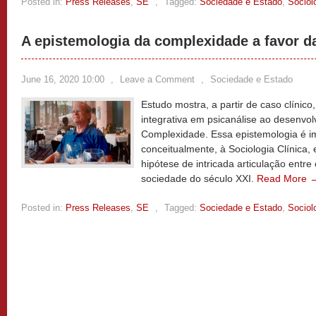
Posted in:
Press Releases
,
SE
,
Tagged:
Sociedade e Estado
,
Sociol
A epistemologia da complexidade a favor da
June 16, 2020 10:00
,
Leave a Comment
,
Sociedade e Estado
Estudo mostra, a partir de caso clínico
integrativa em psicanálise ao desenvo
Complexidade. Essa epistemologia é im
conceitualmente, à Sociologia Clínica,
hipótese de intricada articulação entr
sociedade do século XXI.
Read More 
Posted in:
Press Releases
,
SE
,
Tagged:
Sociedade e Estado
,
Sociol