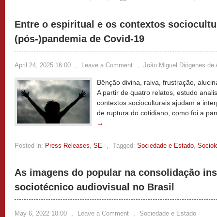
Entre o espiritual e os contextos sociocult
(pós-)pandemia de Covid-19
April 24, 2025 16:00
,
Leave a Comment
,
João Miguel Diógenes de 
Bênção divina, raiva, frustração, aluc
A partir de quatro relatos, estudo anal
contextos socioculturais ajudam a inte
de ruptura do cotidiano, como foi a p
→
Posted in:
Press Releases
,
SE
,
Tagged:
Sociedade e Estado
,
Sociol
As imagens do popular na consolidação ins
sociotécnico audiovisual no Brasil
May 6, 2022 10:00
,
Leave a Comment
,
Sociedade e Estado