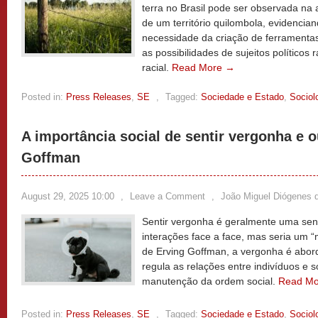
terra no Brasil pode ser observada na 
de um território quilombola, evidencian
necessidade da criação de ferramentas
as possibilidades de sujeitos políticos r
racial.
Read More →
Posted in:
Press Releases
,
SE
,
Tagged:
Sociedade e Estado
,
Sociol
A importância social de sentir vergonha e 
Goffman
August 29, 2025 10:00
,
Leave a Comment
,
João Miguel Diógenes 
Sentir vergonha é geralmente uma se
interações face a face, mas seria um “
de Erving Goffman, a vergonha é ab
regula as relações entre indivíduos e 
manutenção da ordem social.
Read M
Posted in:
Press Releases
,
SE
,
Tagged:
Sociedade e Estado
,
Sociol