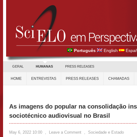
Português
English
Españ
GERAL
HUMANAS
PRESS RELEASES
HOME
ENTREVISTAS
PRESS RELEASES
CHAMADAS
As imagens do popular na consolidação ins
sociotécnico audiovisual no Brasil
May 6, 2022 10:00
,
Leave a Comment
,
Sociedade e Estado