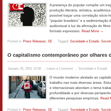
A presença do popular compõe um traç
produção literária, artística, acadêmica
possível traçar uma correlação sócio-hi
“popular brasileiro” e a sedimentação 
audiovisual à luz da afirmação do fi
formato expressivo.
Read More →
Posted in:
Press Releases
,
SE
,
Tagged:
Sociedade e Estado
,
Sociol
O capitalismo contemporâneo por olhares 
January 26, 2021 15:00
,
Leave a Comment
,
Sociedade e Estado
O mundo moderno atrelado ao capitalis
trabalho nas mais diversas áreas. Est
e internacionais abordam o tema traba
profundidade e por diversas perspectiv
diferentes pesquisas empíricas.
Read 
Posted in:
Press Releases
,
SE
,
Tagged:
Sociedade e Estado
,
Sociol