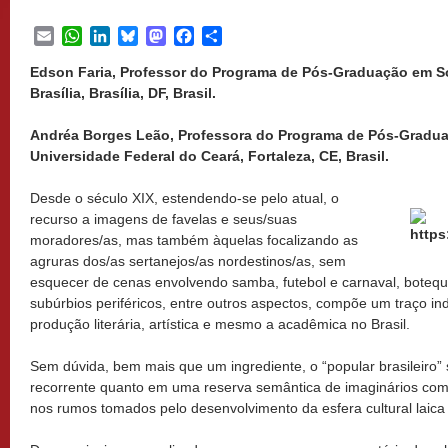
Email
WhatsApp
LinkedIn
Bluesky
Mastodon
Facebook
Share
Edson Faria, Professor do Programa de Pós-Graduação em So
Brasília, Brasília, DF, Brasil.
Andréa Borges Leão, Professora do Programa de Pós-Gradua
Universidade Federal do Ceará, Fortaleza, CE, Brasil.
Desde o século XIX, estendendo-se pelo atual, o
recurso a imagens de favelas e seus/suas
moradores/as, mas também àquelas focalizando as
agruras dos/as sertanejos/as nordestinos/as, sem
esquecer de cenas envolvendo samba, futebol e carnaval, botequ
subúrbios periféricos, entre outros aspectos, compõe um traço i
produção literária, artística e mesmo a acadêmica no Brasil.
Sem dúvida, bem mais que um ingrediente, o “popular brasileiro” 
recorrente quanto em uma reserva semântica de imaginários com 
nos rumos tomados pelo desenvolvimento da esfera cultural laica 