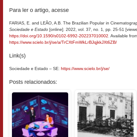
Para ler o artigo, acesse
FARIAS, E. and LEÃO, A.B. The Brazilian Popular in Cinematograph
Sociedade e Estado
[online]. 2022, vol. 37, no. 1, pp. 25-51 [vie
https://doi.org/10.1590/s0102-6992-202237010002
. Available fro
https://www.scielo.br/j/se/a/TrCXtFmWkLrBJqjkkJXt6ZB/
Link(s)
Sociedade e Estado – SE:
https://www.scielo.br/j/se/
Posts relacionados: