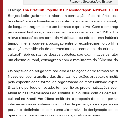
Imagem: Sociedade e Estado
O artigo
The Brazilian Popular in Cinematographic Audiovisual Cul
Borges Leão, justamente, aborda a correlação sócio-histórica est
brasileiro” e a sedimentação do sistema sociotécnico audiovisual,
de longa metragem como um formato expressivo. Com o emprego
processual histórico, o texto se centra nas décadas de 1950 a 1
relevo discussões em torno da viabilidade ou não de uma indúst
tempo, intensificou-se a oposição entre o reconhecimento do filme
produção classificada de entretenimento, porque estaria orientada 
cultural”. Sob os rastros desses debates, são examinados os fat
um cinema autoral, consagrado com o movimento do “Cinema No
Os objetivos do artigo têm por alvo as relações entre formas artísti
Nesse sentido, a análise das distintas figurações artísticas e insti
pela especificidade formal de organização da materialidade expre
Brasil, no período enfocado, tem por fio as problematizações sob
anverso nas interrelações do sistema audiovisual com os demai
cultural no Brasil. Em última instância, a proposta do texto oportu
interseção desse sistema nos modos de percepção e cognição natu
portanto, definindo-se como uma alternativa de designação de se
operacional, sintetizando signos óticos, gráficos e orais.