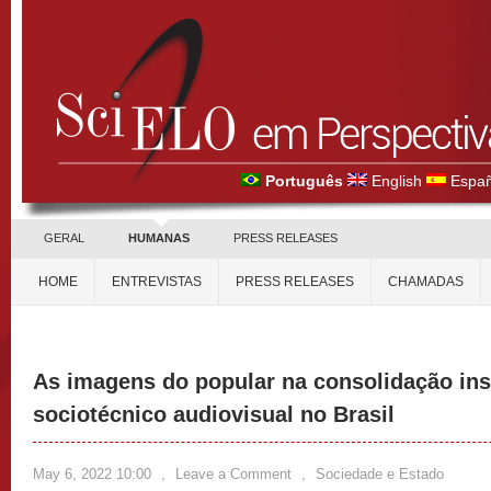
Português
English
Españ
GERAL
HUMANAS
PRESS RELEASES
HOME
ENTREVISTAS
PRESS RELEASES
CHAMADAS
As imagens do popular na consolidação ins
sociotécnico audiovisual no Brasil
May 6, 2022 10:00
,
Leave a Comment
,
Sociedade e Estado