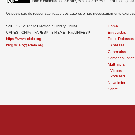
Todo o conteúdo desse site, exceto onde está identificado, est
Os posts são de responsabilidade dos autores e não necessariamente expre
SciELO - Scientific Electronic Library Online
Home
CAPES - CNPq - FAPESP - BIREME - FapUNIFESP
Entrevistas
https://www.scielo.org
Press Releases
blog.scielo@scielo.org
Análises
Chamadas
Semanas Especi
Multimídia
Vídeos
Podcasts
Newsletter
Sobre