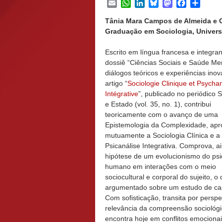
Email
WhatsApp
LinkedIn
Bluesky
Mastodon
Facebook
Share
Tânia Mara Campos de Almeida e C
Graduação em Sociologia, Universid
Escrito em língua francesa e integra
dossiê “Ciências Sociais e Saúde Men
diálogos teóricos e experiências inov
artigo “
Sociologie Clinique et Psycha
Intégrative
”, publicado no periódico 
e Estado (vol. 35, no. 1), contribui
teoricamente com o avanço de uma
Epistemologia da Complexidade, ap
mutuamente a Sociologia Clínica e a
Psicanálise Integrativa. Comprova, a
hipótese de um evolucionismo do ps
humano em interações com o meio
sociocultural e corporal do sujeito, o
argumentado sobre um estudo de cas
Com sofisticação, transita por perspe
relevância da compreensão sociológi
encontra hoje em conflitos emocionai