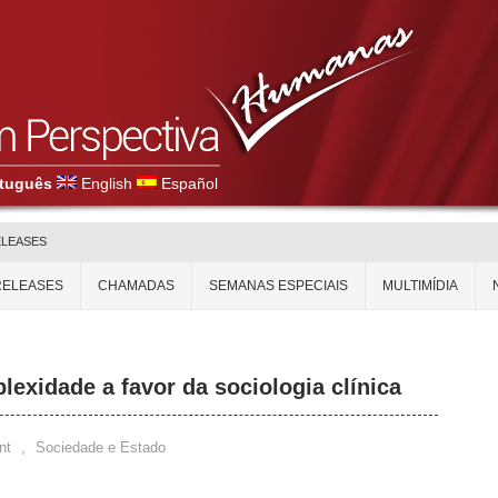
tuguês
English
Español
ELEASES
RELEASES
CHAMADAS
SEMANAS ESPECIAIS
MULTIMÍDIA
exidade a favor da sociologia clínica
nt
,
Sociedade e Estado