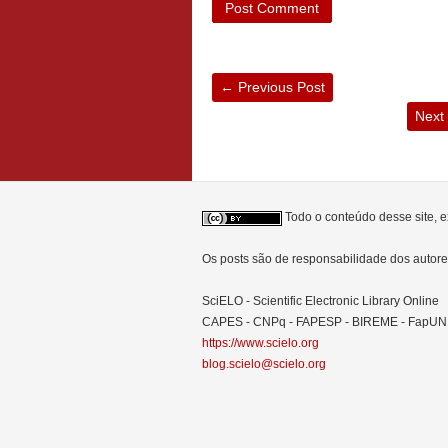
←
Previous Post
Next
Todo o conteúdo desse site, e
Os posts são de responsabilidade dos auto
SciELO - Scientific Electronic Library Online
CAPES - CNPq - FAPESP - BIREME - FapU
https://www.scielo.org
blog.scielo@scielo.org