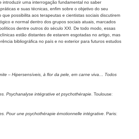
ite introduzir uma interrogação fundamental no saber
s práticas e suas técnicas, enfim sobre o objetivo do seu
 que possibilita aos terapeutas e cientistas sociais discutirem
ógico e normal dentro dos grupos sociais atuais, marcados
políticos dentre outros do século XXI. De todo modo, essas
 clínicas estão distantes de estarem esgotadas no artigo, mas
rência bibliográfica no país e no exterior para futuros estudos
mite – Hipersensíveis, à flor da pele, em carne viva…
Todos
tes. Psychanalyse intégrative et psychothérapie
. Toulouse:
tes. Pour une psychothérapie émotionnelle intégrative
. Paris: