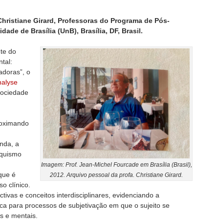
hristiane Girard, Professoras do Programa de Pós-
ade de Brasília (UnB), Brasília, DF, Brasil.
nte do
tal:
adoras”, o
nalyse
Sociedade
roximando
inda, a
iquismo
Imagem: Prof. Jean-Michel Fourcade em Brasília (Brasil),
 que é
2012. Arquivo pessoal da profa. Christiane Girard.
o clínico.
ctivas e conceitos interdisciplinares, evidenciando a
ca para processos de subjetivação em que o sujeito se
s e mentais.