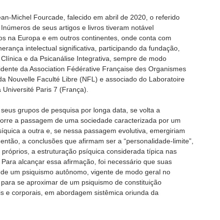
n-Michel Fourcade, falecido em abril de 2020, o referido
 Inúmeros de seus artigos e livros tiveram notável
os na Europa e em outros continentes, onde conta com
rança intelectual significativa, participando da fundação,
 Clínica e da Psicanálise Integrativa, sempre de modo
esidente da Association Fédérative Française des Organismes
da Nouvelle Faculté Libre (NFL) e associado do Laboratoire
 Université Paris 7 (França).
 seus grupos de pesquisa por longa data, se volta a
corre a passagem de uma sociedade caracterizada por um
quica a outra e, se nessa passagem evolutiva, emergiriam
então, a conclusões que afirmam ser a “personalidade-limite”,
próprios, a estruturação psíquica considerada típica nas
 Para alcançar essa afirmação, foi necessário que suas
de um psiquismo autônomo, vigente de modo geral no
, para se aproximar de um psiquismo de constituição
ais e corporais, em abordagem sistêmica oriunda da