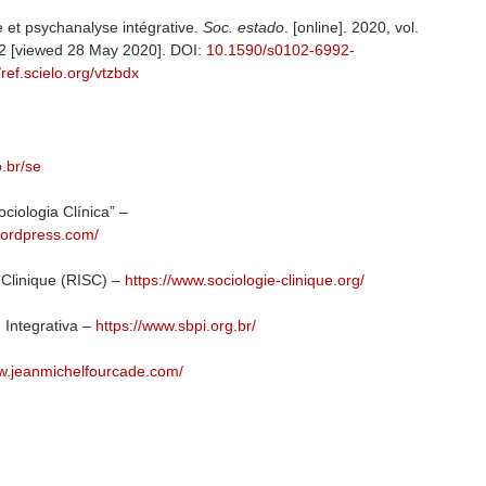
 et psychanalyse intégrative.
Soc. estado
. [online]. 2020, vol.
62 [viewed 28 May 2020]. DOI:
10.1590/s0102-6992-
/ref.scielo.org/vtzbdx
.br/se
iologia Clínica” –
.wordpress.com/
 Clinique (RISC) –
https://www.sociologie-clinique.org/
 Integrativa –
https://www.sbpi.org.br/
ww.jeanmichelfourcade.com/