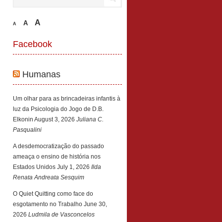
A
A
A
Facebook
Humanas
Um olhar para as brincadeiras infantis à
luz da Psicologia do Jogo de D.B.
Elkonin
August 3, 2026
Juliana C.
Pasqualini
A desdemocratização do passado
ameaça o ensino de história nos
Estados Unidos
July 1, 2026
Ilda
Renata Andreata Sesquim
O Quiet Quitting como face do
esgotamento no Trabalho
June 30,
2026
Ludmila de Vasconcelos