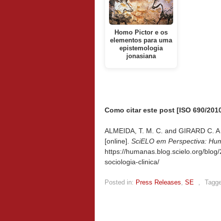
Homo Pictor e os
elementos para uma
epistemologia
jonasiana
Como citar este post [ISO 690/2010
ALMEIDA, T. M. C. and GIRARD C. A e
[online].
SciELO em Perspectiva: Hu
https://humanas.blog.scielo.org/blo
sociologia-clinica/
Posted in:
Press Releases
,
SE
,
Tagge