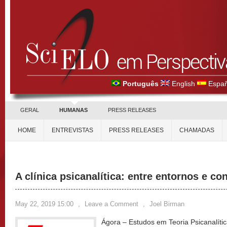
Português
English
Españ
GERAL
HUMANAS
PRESS RELEASES
HOME
ENTREVISTAS
PRESS RELEASES
CHAMADAS
A clínica psicanalítica: entre entornos e co
May 22, 2019 15:00
,
Leave a Comment
,
Joel Birman
Ágora – Estudos em Teoria Psicanalíti