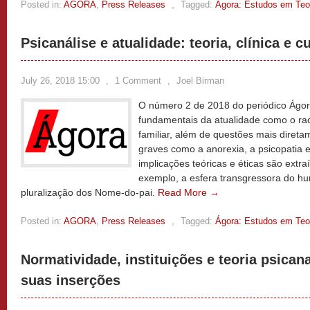
Posted in:
AGORA
,
Press Releases
,
Tagged:
Ágora: Estudos em Teor
Psicanálise e atualidade: teoria, clínica e c
July 26, 2018 15:00
,
1 Comment
,
Joel Birman
O número 2 de 2018 do periódico Ágor
fundamentais da atualidade como o rac
familiar, além de questões mais direta
graves como a anorexia, a psicopatia e
implicações teóricas e éticas são extr
exemplo, a esfera transgressora do h
pluralização dos Nome-do-pai.
Read More →
Posted in:
AGORA
,
Press Releases
,
Tagged:
Ágora: Estudos em Teor
Normatividade, instituições e teoria psicana
suas inserções