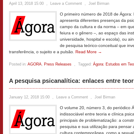
April 13, 2018 15:00
,
Leave a Comment
,
Joel Birman
O primeiro número de 2018 de Ágora: E
apresenta diferentes presenças da psica
campo da cultura e da norma – em qu
feiura e o gênero –, ao espaço das ins
universidade, hospital e escola), ou a
de pesquisa teórico-conceitual que in
transferência, o sujeito e a pulsão.
Read More →
Posted in:
AGORA
,
Press Releases
,
Tagged:
Ágora: Estudos em Teor
A pesquisa psicanalítica: enlaces entre teori
January 12, 2018 15:00
,
Leave a Comment
,
Joel Birman
O volume 20, número 3, do periódico Á
indissociável entre teoria e clínica psic
principais de problematização: a const
pesquisa e sua utilização para pensar 
cultura contemporânea, como a sexuali