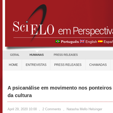
Português
English
Españ
GERAL
HUMANAS
PRESS RELEASES
HOME
ENTREVISTAS
PRESS RELEASES
CHAMADAS
A psicanálise em movimento nos ponteiros d
da cultura
April 29, 2020 10:00
,
2 Comments
,
Natasha Mello Helsinger