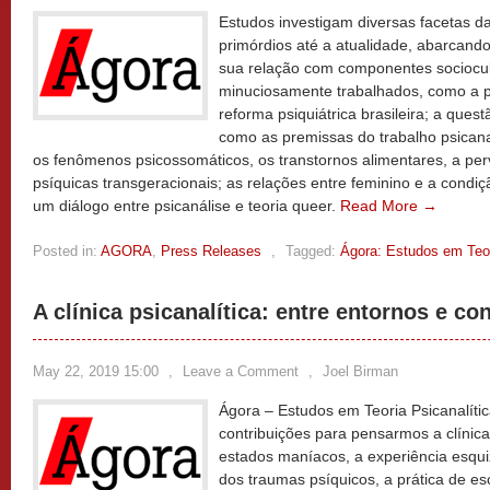
Estudos investigam diversas facetas d
primórdios até a atualidade, abarcando
sua relação com componentes sociocul
minuciosamente trabalhados, como a psi
reforma psiquiátrica brasileira; a ques
como as premissas do trabalho psicanal
os fenômenos psicossomáticos, os transtornos alimentares, a per
psíquicas transgeracionais; as relações entre feminino e a condiç
um diálogo entre psicanálise e teoria queer.
Read More →
Posted in:
AGORA
,
Press Releases
,
Tagged:
Ágora: Estudos em Teor
A clínica psicanalítica: entre entornos e co
May 22, 2019 15:00
,
Leave a Comment
,
Joel Birman
Ágora – Estudos em Teoria Psicanalíti
contribuições para pensarmos a clínica 
estados maníacos, a experiência esqui
dos traumas psíquicos, a prática de esc