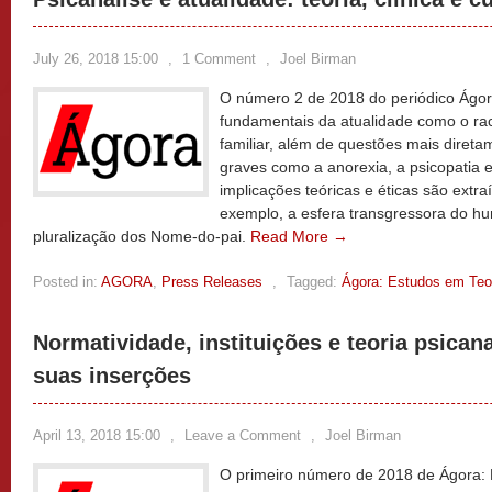
July 26, 2018 15:00
,
1 Comment
,
Joel Birman
O número 2 de 2018 do periódico Ágor
fundamentais da atualidade como o rac
familiar, além de questões mais direta
graves como a anorexia, a psicopatia e
implicações teóricas e éticas são extr
exemplo, a esfera transgressora do h
pluralização dos Nome-do-pai.
Read More →
Posted in:
AGORA
,
Press Releases
,
Tagged:
Ágora: Estudos em Teor
Normatividade, instituições e teoria psicana
suas inserções
April 13, 2018 15:00
,
Leave a Comment
,
Joel Birman
O primeiro número de 2018 de Ágora: E