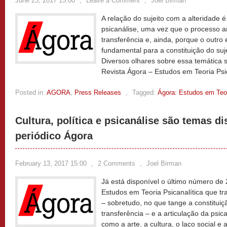
June 23, 2017 15:00
,
Leave a Comment
,
Joel Birman
A relação do sujeito com a alteridade 
psicanálise, uma vez que o processo a
transferência e, ainda, porque o out
fundamental para a constituição do suj
Diversos olhares sobre essa temática
Revista Ágora – Estudos em Teoria Psi
Posted in:
AGORA
,
Press Releases
,
Tagged:
Ágora: Estudos em Teor
Cultura, política e psicanálise são temas di
periódico Ágora
February 13, 2017 15:00
,
2 Comments
,
Joel Birman
Já está disponível o último número de
Estudos em Teoria Psicanalítica que tr
– sobretudo, no que tange a constituiçã
transferência – e a articulação da psic
como a arte, a cultura, o laço social e a