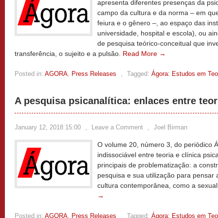
apresenta diferentes presenças da psica
campo da cultura e da norma – em qu
feiura e o gênero –, ao espaço das ins
universidade, hospital e escola), ou a
de pesquisa teórico-conceitual que in
transferência, o sujeito e a pulsão.
Read More →
Posted in:
AGORA
,
Press Releases
,
Tagged:
Ágora: Estudos em Teor
A pesquisa psicanalítica: enlaces entre teori
January 12, 2018 15:00
,
Leave a Comment
,
Joel Birman
O volume 20, número 3, do periódico Á
indissociável entre teoria e clínica psic
principais de problematização: a const
pesquisa e sua utilização para pensar 
cultura contemporânea, como a sexuali
→
Posted in:
AGORA
,
Press Releases
,
Tagged:
Ágora: Estudos em Teor