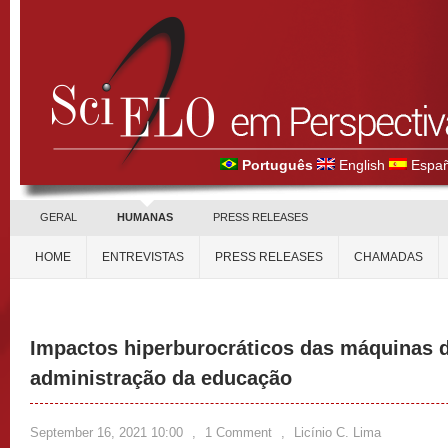
Português
English
Españ
GERAL
HUMANAS
PRESS RELEASES
HOME
ENTREVISTAS
PRESS RELEASES
CHAMADAS
Impactos hiperburocráticos das máquinas d
administração da educação
September 16, 2021 10:00
,
1 Comment
,
Licínio C. Lima