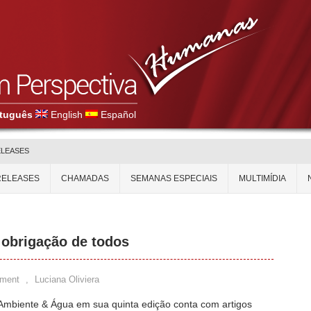
tuguês
English
Español
ELEASES
RELEASES
CHAMADAS
SEMANAS ESPECIAIS
MULTIMÍDIA
 obrigação de todos
ment
,
Luciana Oliviera
 Ambiente & Água em sua quinta edição conta com artigos