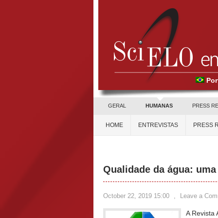
Por
GERAL
HUMANAS
PRESS R
HOME
ENTREVISTAS
PRESS 
Qualidade da água: uma
October 22, 2019 15:00
,
Leave a Com
A Revista