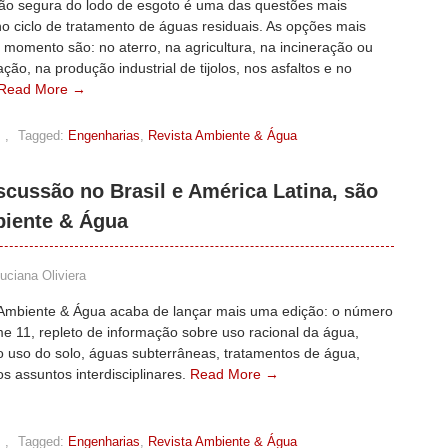
ção segura do lodo de esgoto é uma das questões mais
o ciclo de tratamento de águas residuais. As opções mais
momento são: no aterro, na agricultura, na incineração ou
ação, na produção industrial de tijolos, nos asfaltos e no
Read More →
,
Tagged:
Engenharias
,
Revista Ambiente & Água
cussão no Brasil e América Latina, são
biente & Água
uciana Oliviera
 Ambiente & Água acaba de lançar mais uma edição: o número
e 11, repleto de informação sobre uso racional da água,
o uso do solo, águas subterrâneas, tratamentos de água,
os assuntos interdisciplinares.
Read More →
,
Tagged:
Engenharias
,
Revista Ambiente & Água