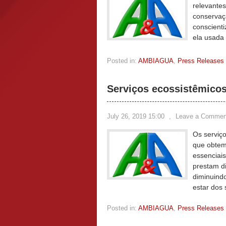
relevante
conservaç
conscient
ela usada
Posted in:
AMBIAGUA
,
Press Releases
Serviços ecossistêmicos
July 26, 2019 15:00
,
Leave a Commen
Os serviç
que obtem
essenciais
prestam di
diminuind
estar dos
Posted in:
AMBIAGUA
,
Press Releases