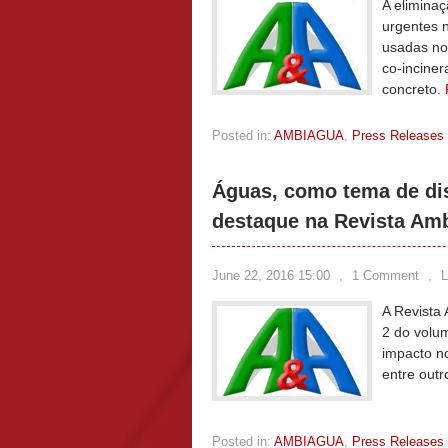
A elimina
urgentes n
usadas no 
co-inciner
concreto.
Posted in:
AMBIAGUA
,
Press Releases
Águas, como tema de dis
destaque na Revista Am
June 22, 2016 15:00
,
1 Comment
,
L
A Revista
2 do volum
impacto n
entre outr
Posted in:
AMBIAGUA
,
Press Releases