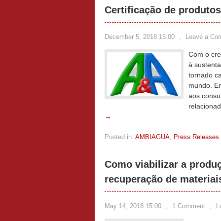
Certificação de produtos
December 5, 2018 15:00
,
Leave a Co
Com o cre
à sustenta
tornado c
mundo. Emb
aos consu
relacionad
→
Posted in:
AMBIAGUA
,
Press Releases
Como viabilizar a produç
recuperação de materiai
May 14, 2018 15:00
,
1 Comment
,
L