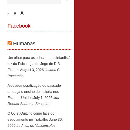
A
A
A
Facebook
Humanas
Um olhar para as brincadeiras infantis à
luz da Psicologia do Jogo de D.B.
Elkonin
August 3, 2026
Juliana C.
Pasqualini
A desdemocratização do passado
ameaça o ensino de história nos
Estados Unidos
July 1, 2026
Ilda
Renata Andreata Sesquim
O Quiet Quitting como face do
esgotamento no Trabalho
June 30,
2026
Ludmila de Vasconcelos