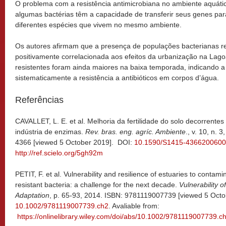
O problema com a resistência antimicrobiana no ambiente aquáti
algumas bactérias têm a capacidade de transferir seus genes para
diferentes espécies que vivem no mesmo ambiente.
Os autores afirmam que a presença de populações bacterianas re
positivamente correlacionada aos efeitos da urbanização na Lag
resistentes foram ainda maiores na baixa temporada, indicando a 
sistematicamente a resistência a antibióticos em corpos d’água.
Referências
CAVALLET, L. E. et al. Melhoria da fertilidade do solo decorrente
indústria de enzimas.
Rev. bras. eng. agríc. Ambiente
., v. 10, n. 
4366 [viewed 5 October 2019]. DOI:
10.1590/S1415-436620060
http://ref.scielo.org/5gh92m
PETIT, F. et al. Vulnerability and resilience of estuaries to contamin
resistant bacteria: a challenge for the next decade.
Vulnerability 
Adaptation
, p. 65-93, 2014. ISBN: 9781119007739 [viewed 5 Octo
10.1002/9781119007739.ch2
. Avaliable from:
https://onlinelibrary.wiley.com/doi/abs/10.1002/9781119007739.c