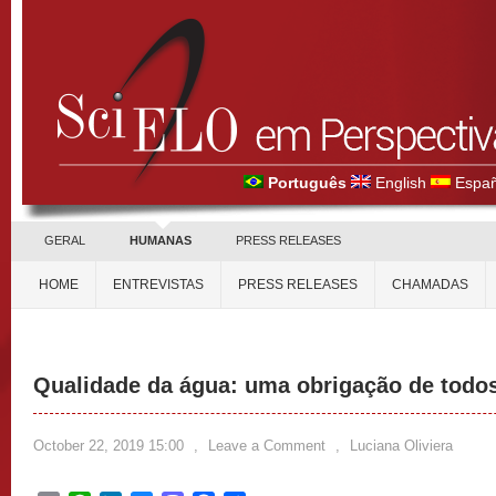
Português
English
Españ
GERAL
HUMANAS
PRESS RELEASES
HOME
ENTREVISTAS
PRESS RELEASES
CHAMADAS
Qualidade da água: uma obrigação de todo
October 22, 2019 15:00
,
Leave a Comment
,
Luciana Oliviera