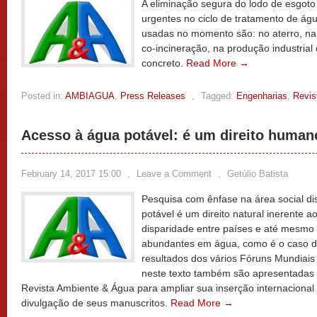
A eliminação segura do lodo de esgot
urgentes no ciclo de tratamento de ág
usadas no momento são: no aterro, na 
co-incineração, na produção industrial d
concreto.
Read More →
Posted in:
AMBIAGUA
,
Press Releases
,
Tagged:
Engenharias
,
Revis
Acesso à água potável: é um direito human
February 14, 2017 15:00
,
Leave a Comment
,
Getúlio Batista
Pesquisa com ênfase na área social di
potável é um direito natural inerente
disparidade entre países e até mesmo
abundantes em água, como é o caso do
resultados dos vários Fóruns Mundiais
neste texto também são apresentadas
Revista Ambiente & Água para ampliar sua inserção internaciona
divulgação de seus manuscritos.
Read More →