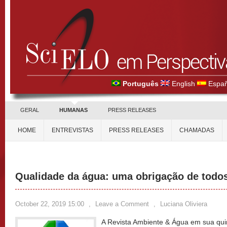
Português
English
Españ
GERAL
HUMANAS
PRESS RELEASES
HOME
ENTREVISTAS
PRESS RELEASES
CHAMADAS
Qualidade da água: uma obrigação de todo
October 22, 2019 15:00
,
Leave a Comment
,
Luciana Oliviera
A Revista Ambiente & Água em sua qui