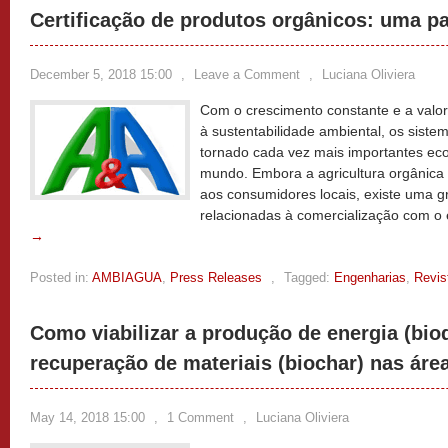
Certificação de produtos orgânicos: uma pa
December 5, 2018 15:00
,
Leave a Comment
,
Luciana Oliviera
Com o crescimento constante e a valor
à sustentabilidade ambiental, os sist
tornado cada vez mais importantes ec
mundo. Embora a agricultura orgânica n
aos consumidores locais, existe uma 
relacionadas à comercialização com o e
→
Posted in:
AMBIAGUA
,
Press Releases
,
Tagged:
Engenharias
,
Revis
Como viabilizar a produção de energia (biod
recuperação de materiais (biochar) nas áre
May 14, 2018 15:00
,
1 Comment
,
Luciana Oliviera