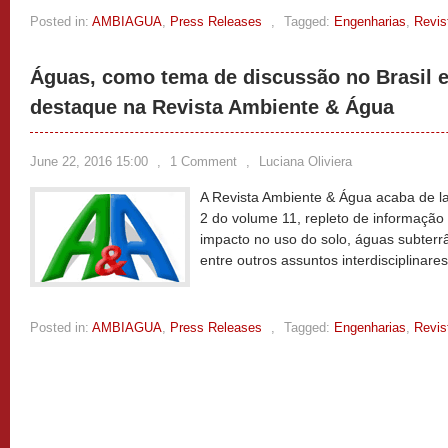
Posted in:
AMBIAGUA
,
Press Releases
,
Tagged:
Engenharias
,
Revis
Águas, como tema de discussão no Brasil e
destaque na Revista Ambiente & Água
June 22, 2016 15:00
,
1 Comment
,
Luciana Oliviera
A Revista Ambiente & Água acaba de l
2 do volume 11, repleto de informação
impacto no uso do solo, águas subterr
entre outros assuntos interdisciplinare
Posted in:
AMBIAGUA
,
Press Releases
,
Tagged:
Engenharias
,
Revis