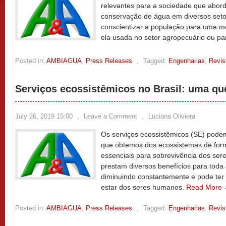
relevantes para a sociedade que abord
conservação de água em diversos seto
conscientizar a população para uma m
ela usada no setor agropecuário ou p
Posted in:
AMBIAGUA
,
Press Releases
,
Tagged:
Engenharias
,
Revis
Serviços ecossistêmicos no Brasil: uma qu
July 26, 2019 15:00
,
Leave a Comment
,
Luciana Oliviera
Os serviços ecossistêmicos (SE) podem
que obtemos dos ecossistemas de forma
essenciais para sobrevivência dos sere
prestam diversos benefícios para toda
diminuindo constantemente e pode ter
estar dos seres humanos.
Read More
Posted in:
AMBIAGUA
,
Press Releases
,
Tagged:
Engenharias
,
Revis