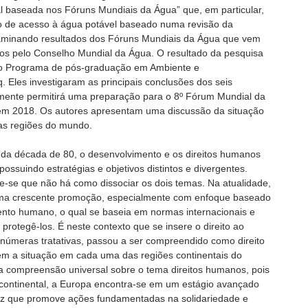
al baseada nos Fóruns Mundiais da Água” que, em particular,
o de acesso à água potável baseado numa revisão da
examinando resultados dos Fóruns Mundiais da Água que vem
os pelo Conselho Mundial da Água. O resultado da pesquisa
o Programa de pós-graduação em Ambiente e
Eles investigaram as principais conclusões dos seis
amente permitirá uma preparação para o 8º Fórum Mundial da
 em 2018. Os autores apresentam uma discussão da situação
as regiões do mundo.
s da década de 80, o desenvolvimento e os direitos humanos
ossuindo estratégias e objetivos distintos e divergentes.
se que não há como dissociar os dois temas. Na atualidade,
uma crescente promoção, especialmente com enfoque baseado
ento humano, o qual se baseia em normas internacionais e
protegê-los. É neste contexto que se insere o direito ao
inúmeras tratativas, passou a ser compreendido como direito
em a situação em cada uma das regiões continentais do
a compreensão universal sobre o tema direitos humanos, pois
continental, a Europa encontra-se em um estágio avançado
ez que promove ações fundamentadas na solidariedade e