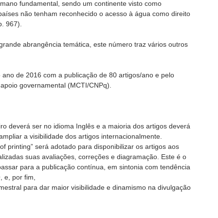
umano fundamental, sendo um continente visto como
países não tenham reconhecido o acesso à água como direito
p. 967).
 grande abrangência temática, este número traz vários outros
 ano de 2016 com a publicação de 80 artigos/ano e pelo
m apoio governamental (MCTI/CNPq).
ro deverá ser no idioma Inglês e a maioria dos artigos deverá
ampliar a visibilidade dos artigos internacionalmente.
f printing” será adotado para disponibilizar os artigos aos
nalizadas suas avaliações, correções e diagramação. Este é o
 passar para a publicação contínua, em sintonia com tendência
 e, por fim,
mestral para dar maior visibilidade e dinamismo na divulgação