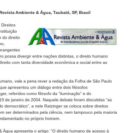
a Revista Ambiente & Água, Taubaté, SP, Brasil
 Direitos
stituição
 do direito
no,
brangentes
o possa divergir entre nações distintas, o direito humano
direito com tanta diversidade econômica e social entre as
 humano, vale a pena rever a redação da Folha de São Paulo
que apresentou um diálogo entre dois filósofos
r, referidos como filósofo da “iluminação” e do
9 de janeiro de 2004. Naquele debate foram discutidas “as
do democrático”, e nele Ratzinger se coloca sobre direitos
dem ser determinados pela ciência, nem tampouco pela maioria
fundamentado no próprio homem.
& Água apresenta o artigo: “O direito humano de acesso à