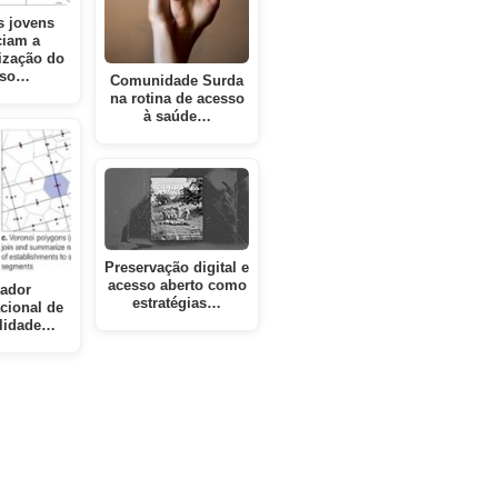
 jovens
ciam a
ização do
sso…
Comunidade Surda
na rotina de acesso
à saúde…
Preservação digital e
acesso aberto como
cador
estratégias…
cional de
ilidade…