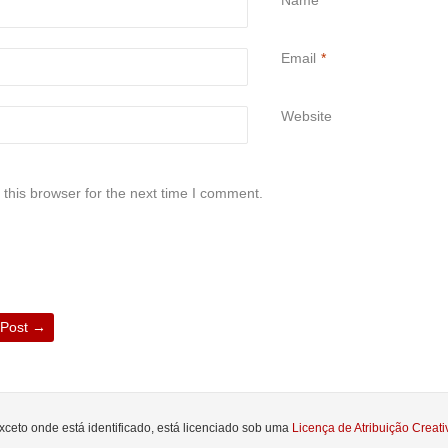
*
Email
*
Website
this browser for the next time I comment.
 Post
→
xceto onde está identificado, está licenciado sob uma
Licença de Atribuição Crea