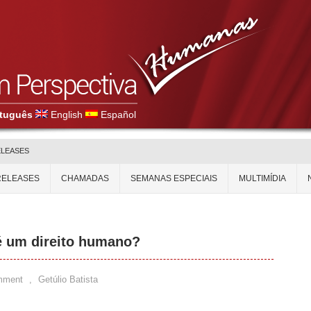
tuguês
English
Español
ELEASES
RELEASES
CHAMADAS
SEMANAS ESPECIAIS
MULTIMÍDIA
é um direito humano?
mment
,
Getúlio Batista