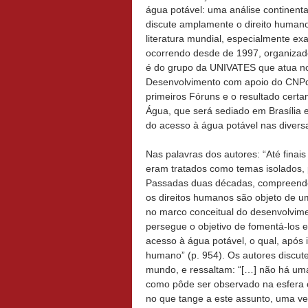
água potável: uma análise continent
discute amplamente o direito human
literatura mundial, especialmente 
ocorrendo desde de 1997, organizad
é do grupo da UNIVATES que atua n
Desenvolvimento com apoio do CNPq. 
primeiros Fóruns e o resultado cert
Água, que será sediado em Brasília
do acesso à água potável nas divers
Nas palavras dos autores: “Até finai
eram tratados como temas isolados, p
Passadas duas décadas, compreende-
os direitos humanos são objeto de 
no marco conceitual do desenvolvim
persegue o objetivo de fomentá-los e 
acesso à água potável, o qual, após 
humano” (p. 954). Os autores discut
mundo, e ressaltam: “[…] não há um
como pôde ser observado na esfera 
no que tange a este assunto, uma v