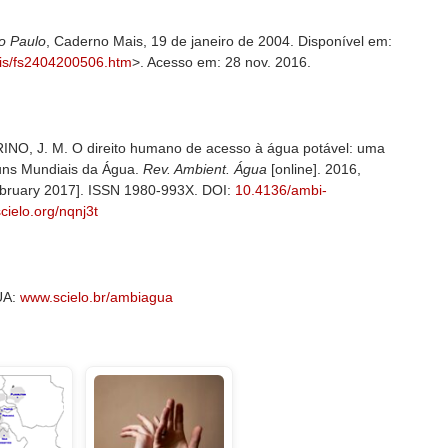
o Paulo
, Caderno Mais, 19 de janeiro de 2004. Disponível em:
ais/fs2404200506.htm
>. Acesso em: 28 nov. 2016.
NO, J. M. O direito humano de acesso à água potável: uma
uns Mundiais da Água.
Rev. Ambient. Água
[online]. 2016,
February 2017]. ISSN 1980-993X. DOI:
10.4136/ambi-
.scielo.org/nqnj3t
UA:
www.scielo.br/ambiagua