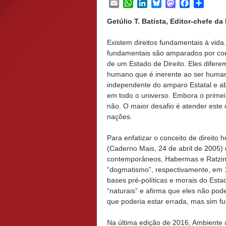
Email
WhatsApp
LinkedIn
Bluesky
Mastodon
Facebook
Share
Getúlio T. Batista, Editor-chefe d
Existem direitos fundamentais à vida.
fundamentais são amparados por con
de um Estado de Direito. Eles diferem
humano que é inerente ao ser huma
independente do amparo Estatal e a
em todo o universo. Embora o primeir
não. O maior desafio é atender este 
nações.
Para enfatizar o conceito de direito
(Caderno Mais, 24 de abril de 2005) 
contemporâneos, Habermas e Ratzinge
“dogmatismo”, respectivamente, em 1
bases pré-políticas e morais do Esta
“naturais” e afirma que eles não po
que poderia estar errada, mas sim 
Na última edição de 2016, Ambiente 