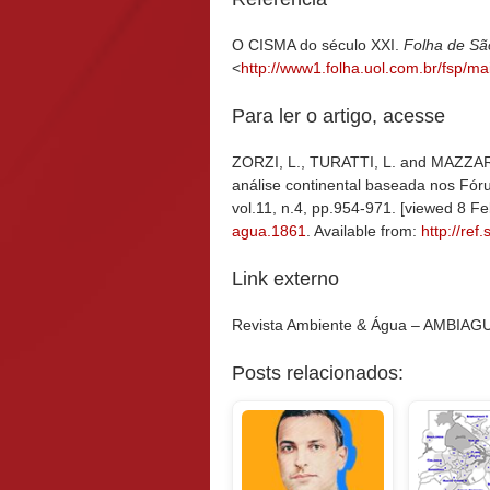
O CISMA do século XXI.
Folha de Sã
<
http://www1.folha.uol.com.br/fsp/m
Para ler o artigo, acesse
ZORZI, L., TURATTI, L. and MAZZARI
análise continental baseada nos Fór
vol.11, n.4, pp.954-971. [viewed 8 
agua.1861
. Available from:
http://ref
Link externo
Revista Ambiente & Água – AMBIAG
Posts relacionados: