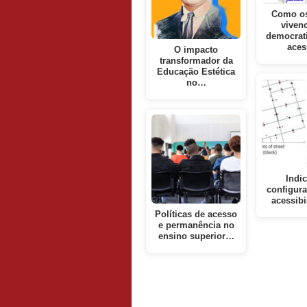
Como os
viven
democrat
ace
O impacto
transformador da
Educação Estética
no…
Indi
configura
acessib
Políticas de acesso
e permanência no
ensino superior…