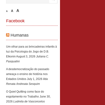
A
A
A
Facebook
Humanas
Um olhar para as brincadeiras infantis à
luz da Psicologia do Jogo de D.B.
Elkonin
August 3, 2026
Juliana C.
Pasqualini
A desdemocratização do passado
ameaça o ensino de história nos
Estados Unidos
July 1, 2026
Ilda
Renata Andreata Sesquim
O Quiet Quitting como face do
esgotamento no Trabalho
June 30,
2026
Ludmila de Vasconcelos