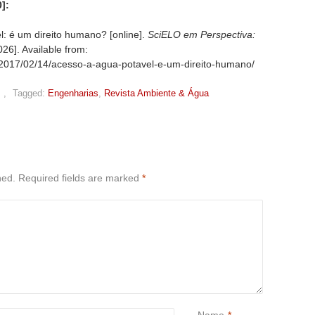
]:
l: é um direito humano? [online].
SciELO em Perspectiva:
26]. Available from:
g/2017/02/14/acesso-a-agua-potavel-e-um-direito-humano/
,
Tagged:
Engenharias
,
Revista Ambiente & Água
hed.
Required fields are marked
*
Name