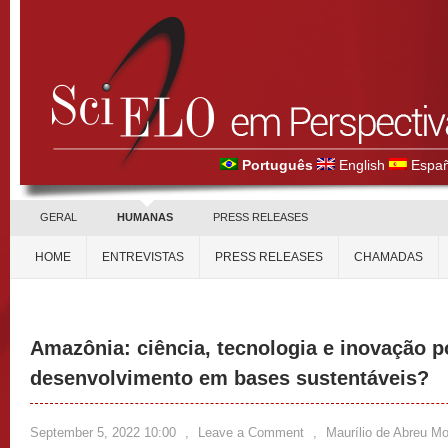
Português
English
Españ
GERAL
HUMANAS
PRESS RELEASES
HOME
ENTREVISTAS
PRESS RELEASES
CHAMADAS
Amazônia: ciência, tecnologia e inovação 
desenvolvimento em bases sustentáveis?
September 5, 2022 10:00
,
Leave a Comment
,
Maurílio de Abreu Mo