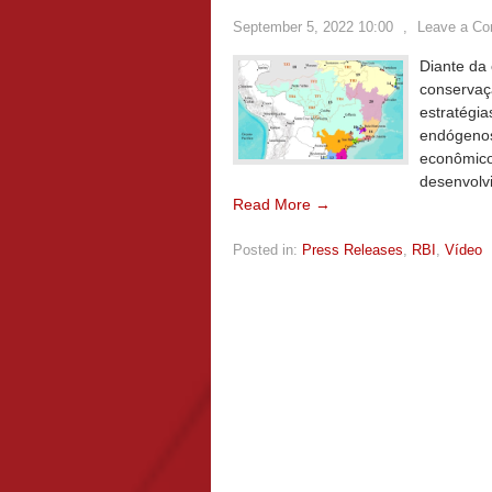
September 5, 2022 10:00
,
Leave a C
Diante da 
conservaç
estratégia
endógenos
econômico
desenvolv
Read More →
Posted in:
Press Releases
,
RBI
,
Vídeo