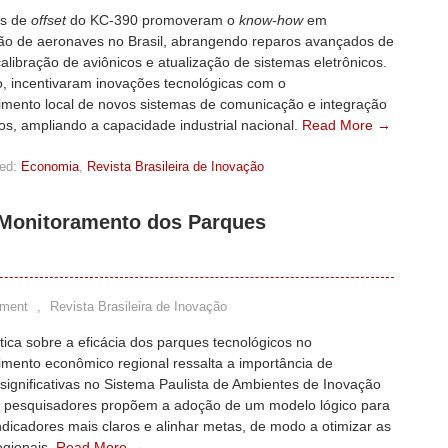
os de
offset
do KC-390 promoveram o
know-how
em
o de aeronaves no Brasil, abrangendo reparos avançados de
alibração de aviônicos e atualização de sistemas eletrônicos.
o, incentivaram inovações tecnológicas com o
imento local de novos sistemas de comunicação e integração
os, ampliando a capacidade industrial nacional.
Read More →
ed:
Economia
,
Revista Brasileira de Inovação
 Monitoramento dos Parques
ment
,
Revista Brasileira de Inovação
ítica sobre a eficácia dos parques tecnológicos no
imento econômico regional ressalta a importância de
significativas no Sistema Paulista de Ambientes de Inovação
s pesquisadores propõem a adoção de um modelo lógico para
ndicadores mais claros e alinhar metas, de modo a otimizar as
regionais.
Read More →