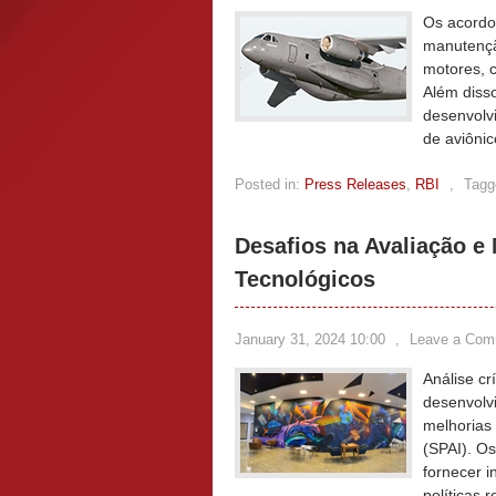
Os acord
manutençã
motores, c
Além diss
desenvolv
de aviônic
Posted in:
Press Releases
,
RBI
,
Tagg
Desafios na Avaliação e
Tecnológicos
January 31, 2024 10:00
,
Leave a Com
Análise cr
desenvolv
melhorias 
(SPAI). O
fornecer i
políticas 