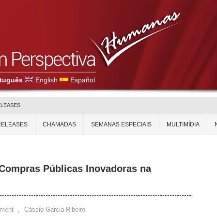
tuguês
English
Español
ELEASES
RELEASES
CHAMADAS
SEMANAS ESPECIAIS
MULTIMÍDIA
 Compras Públicas Inovadoras na
ment
,
Cássio Garcia Ribeiro