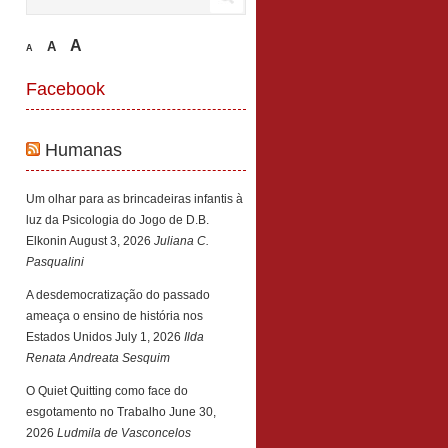
A
A
A
Facebook
Humanas
Um olhar para as brincadeiras infantis à
luz da Psicologia do Jogo de D.B.
Elkonin
August 3, 2026
Juliana C.
Pasqualini
A desdemocratização do passado
ameaça o ensino de história nos
Estados Unidos
July 1, 2026
Ilda
Renata Andreata Sesquim
O Quiet Quitting como face do
esgotamento no Trabalho
June 30,
2026
Ludmila de Vasconcelos