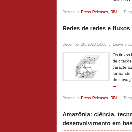
Posted in:
Press Releases
,
RBI
,
Tagg
Redes de redes e fluxos
December 18, 2023 14:00
,
Leave a C
Os fluxos 
de citaçõe
caracteri
formando 
de inovaç
→
Posted in:
Press Releases
,
RBI
,
Tagg
Amazônia: ciência, tecn
desenvolvimento em bas